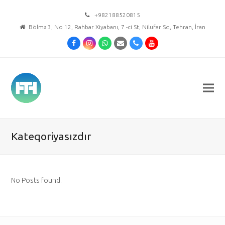
+982188520815
Bölmə 3, No 12, Rahbar Xiyabanı, 7 -ci St, Nilufar Sq, Tehran, İran
Facebook
Instagram
Whatsapp
Email
Phone
Youtube
Kateqoriyasızdır
No Posts found.