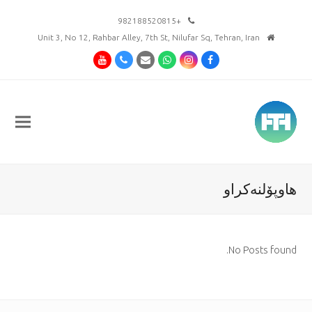
+982188520815
Unit 3, No 12, Rahbar Alley, 7th St, Nilufar Sq, Tehran, Iran
Youtube
Phone
Email
Whatsapp
Instagram
Facebook
هاوپۆلنەکراو
No Posts found.