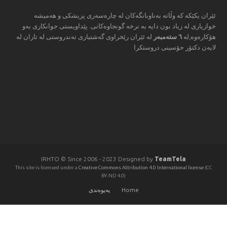
ئێران یكێكه‌ كه‌ وڵاته‌ به‌ناوبانگه‌كان له‌ چاره‌سه‌ری پزیشكی و هه‌میشه‌
خوازیاری له‌ زیاد بون دایه‌ به‌ نرخه‌ گونجاوه‌كانی. پێداویستی جوانكاری به‌و
هۆكاره‌وه‌,له‌
٦ سته‌مبه‌ر
له‌ ئێران رێخراوی گه‌شتیاری ته‌ندروستی له‌ تاران له‌
لایه‌ن دكتۆر حۆسینی دروستكرا
IRHTO © Since 2006 - 2023 Designed by
TeamTela
This site is licensed under a
Creative Commons Attribution 4.0 International license
(CC
BY-ND 4.0)
Home
پەيوەندى