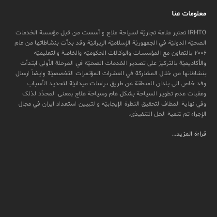
معلومات عنا
IRHTO تعتبر علامة تجاریّة لسیاحة علاج و أسست من قبل مؤسسة الخدمات
الصحیّة الدولیّة في الجمهوریّة الإسلامیّة الإیرانیّة وقد بدأت بنشاطاتها من عام
2006 بالتعاون مع المؤسسات والوکالات الحکومیّة والخاصة والتعلیمیّة
والأکادیمیّة بالترکیز علی تصدیر الخدمات الصحیّة في المرحلة الأولی ابتدأت
بنشاطاتها من خلال المشارکة في العشرات المؤتمرات التخصصیّة وایضاً ارسال
وفد خاص الی بلدان المنطقة عن طريق ىراسات ميدانیّة لتحدید الأسباب
وعقبات عدم تطویر السیاحة بشکل عام وسیاحة علاج بمعنی المحدّد لذلک
وفي نهایة المطاف لتحقیق النظرة الإیجابیّة و لتبیین استعداد ایران في مجال
الإجراء تم تنمیة الحل التنفیذی.
قراءة المزيد…