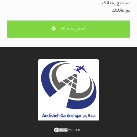
استمتع بحياتك
مع عائلتك
فحص صحتك