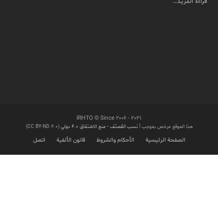
قراءة المزيد…
IRHTO © Since ۲۰۰۶ - ۲۰۲۱
هذا الموقع مرخص بموجب أ
نَسب المُصنّف - منع الاشتقاق ۴.۰ دولي
(CC BY-ND 4.0)
الصفحة الرئيسية
الأحكام والشروط
قانون الألفية
اتصل