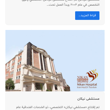
التخصص في عام 2004 وبدأ العمل تحت…
قراءة المزيد…
مستشفى نيكان
تم إفتتاح «مستشفي نيكان» التخصصي، ذو الخدمات الفندقية عام