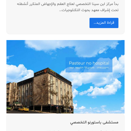
بدأ مرکز ابن سینا التخصصي لعلاج العقم والإجهاض المتکرر أنشطته
تحت إشراف معهد بحوث التکنلوجیات…
قراءة المزيد…
مستشفی باستورنو التخصصي