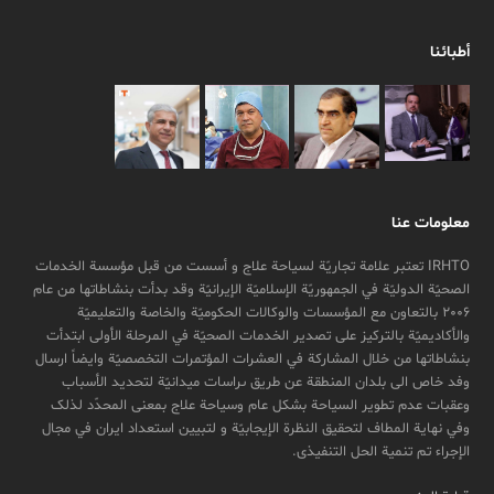
أطبائنا
معلومات عنا
IRHTO تعتبر علامة تجاریّة لسیاحة علاج و أسست من قبل مؤسسة الخدمات
الصحیّة الدولیّة في الجمهوریّة الإسلامیّة الإیرانیّة وقد بدأت بنشاطاتها من عام
2006 بالتعاون مع المؤسسات والوکالات الحکومیّة والخاصة والتعلیمیّة
والأکادیمیّة بالترکیز علی تصدیر الخدمات الصحیّة في المرحلة الأولی ابتدأت
بنشاطاتها من خلال المشارکة في العشرات المؤتمرات التخصصیّة وایضاً ارسال
وفد خاص الی بلدان المنطقة عن طريق ىراسات ميدانیّة لتحدید الأسباب
وعقبات عدم تطویر السیاحة بشکل عام وسیاحة علاج بمعنی المحدّد لذلک
وفي نهایة المطاف لتحقیق النظرة الإیجابیّة و لتبیین استعداد ایران في مجال
الإجراء تم تنمیة الحل التنفیذی.