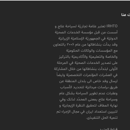
 عنا
IRHTO تعتبر علامة تجاریّة لسیاحة علاج و
أسست من قبل مؤسسة الخدمات الصحیّة
الدولیّة في الجمهوریّة الإسلامیّة الإیرانیّة
وقد بدأت بنشاطاتها من عام 2006 بالتعاون
مع المؤسسات والوکالات الحکومیّة
والخاصة والتعلیمیّة والأکادیمیّة بالترکیز
علی تصدیر الخدمات الصحیّة في المرحلة
الأولی ابتدأت بنشاطاتها من خلال المشارکة
في العشرات المؤتمرات التخصصیّة وایضاً
ارسال وفد خاص الی بلدان المنطقة عن
طريق ىراسات ميدانیّة لتحدید الأسباب
وعقبات عدم تطویر السیاحة بشکل عام
وسیاحة علاج بمعنی المحدّد لذلک وفي
نهایة المطاف لتحقیق النظرة الإیجابیّة و
لتبیین استعداد ایران في مجال الإجراء تم
تنمیة الحل التنفیذی.
قراءة المزيد…