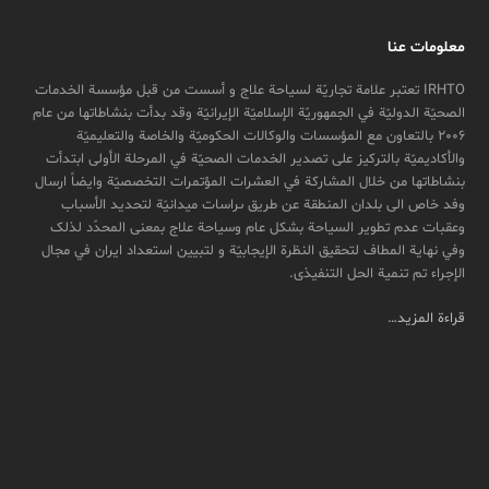
معلومات عنا
IRHTO تعتبر علامة تجاریّة لسیاحة علاج و أسست من قبل مؤسسة الخدمات
الصحیّة الدولیّة في الجمهوریّة الإسلامیّة الإیرانیّة وقد بدأت بنشاطاتها من عام
2006 بالتعاون مع المؤسسات والوکالات الحکومیّة والخاصة والتعلیمیّة
والأکادیمیّة بالترکیز علی تصدیر الخدمات الصحیّة في المرحلة الأولی ابتدأت
بنشاطاتها من خلال المشارکة في العشرات المؤتمرات التخصصیّة وایضاً ارسال
وفد خاص الی بلدان المنطقة عن طريق ىراسات ميدانیّة لتحدید الأسباب
وعقبات عدم تطویر السیاحة بشکل عام وسیاحة علاج بمعنی المحدّد لذلک
وفي نهایة المطاف لتحقیق النظرة الإیجابیّة و لتبیین استعداد ایران في مجال
الإجراء تم تنمیة الحل التنفیذی.
قراءة المزيد…