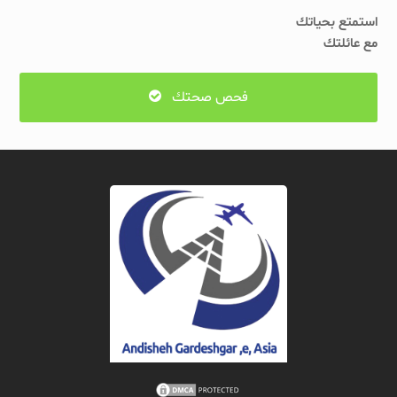
استمتع بحياتك
مع عائلتك
فحص صحتك