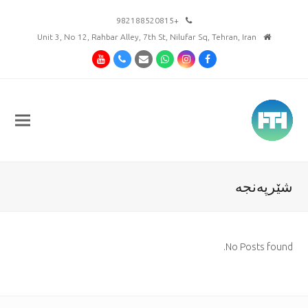
+982188520815
Unit 3, No 12, Rahbar Alley, 7th St, Nilufar Sq, Tehran, Iran
Youtube
Phone
Email
Whatsapp
Instagram
Facebook
شێرپەنجە
No Posts found.