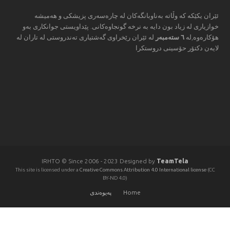
ئێران یكێكه‌ كه‌ وڵاته‌ به‌ناوبانگه‌كان له‌ چاره‌سه‌ری پزیشكی و هه‌میشه‌
خوازیاری له‌ زیاد بون دایه‌ به‌ نرخه‌ گونجاوه‌كانی. پێداویستی جوانكاری به‌و
هۆكاره‌وه‌,له‌
٦ سته‌مبه‌ر
له‌ ئێران رێخراوی گه‌شتیاری ته‌ندروستی له‌ تاران له‌
لایه‌ن دكتۆر حۆسینی دروستكرا
IRHTO © Since 2006 - 2023 Designed by
TeamTela
This site is licensed under a
Creative Commons Attribution 4.0 International license
(CC
BY-ND 4.0)
Home
پەيوەندى