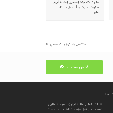
عام 2012، وقد إستغرق إنشائه أربع
سنوات، حيث بدأ العمل بالبناء
عام…
next
مستشفی باستورنو التخصصي
post:
فحص صحتك
 عنا
IRHTO تعتبر علامة تجاریّة لسیاحة علاج و
أسست من قبل مؤسسة الخدمات الصحیّة