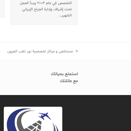
التخصص في عام 2004 وبدأ العمل
تحت إشراف وإدارة الجراح الإيراني
الشهير…
previous
مستشفی و مراکز تخصصیة نور لطب العیون
post:
استمتع بحياتك
مع عائلتك