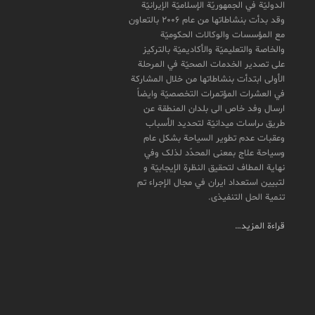
الدولیّة في الجمهوریّة الإسلامیّة الإیرانیّة
وقد بدأت بنشاطاتها من عام 2006 بالتعاون
مع المؤسسات والوکالات الحکومیّة
والخاصة والتعلیمیّة والأکادیمیّة بالترکیز
علی تصدیر الخدمات الصحیّة في المرحلة
الأولی ابتدأت بنشاطاتها من خلال المشارکة
في العشرات المؤتمرات التخصصیّة وایضاً
ارسال وفد خاص الی بلدان المنطقة عن
طريق ىراسات ميدانیّة لتحدید الأسباب
وعقبات عدم تطویر السیاحة بشکل عام
وسیاحة علاج بمعنی المحدّد لذلک وفي
نهایة المطاف لتحقیق النظرة الإیجابیّة و
لتبیین استعداد ایران في مجال الإجراء تم
تنمیة الحل التنفیذی.
قراءة المزيد…