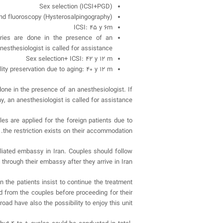
Sex selection (ICSI+PGD)
nd fluoroscopy (Hysterosalpingography)
ICSI: 45 y 6m
geries are done in the presence of an
nesthesiologist is called for assistance.
Sex selection+ ICSI: 42 y 12 m
ility preservation due to aging: 40 y 12 m
done in the presence of an anesthesiologist. If
y, an anesthesiologist is called for assistance.
es are applied for the foreign patients due to
the restriction exists on their accommodation.
filiated embassy in Iran. Couples should follow
 through their embassy after they arrive in Iran.
n the patients insist to continue the treatment
d from the couples before proceeding for their
oad have also the possibility to enjoy this unit.