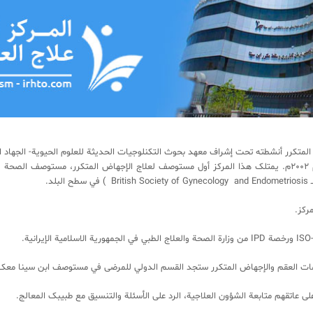
التابع لجامعة USHCL ألمانیا اعتبارا من خریف عام 2002م. یمتلک هذا المرکز أول مستوصف لعلاج الإجهاض ال
د.
مات العقم والإجهاض المتکرر ستجد القسم الدولي للمرضی في مستوصف ابن سینا معک ل
عاتقهم متابعة الشؤون العلاجیة، الرد علی الأسئلة والتنسیق مع طبیبک المعالج.