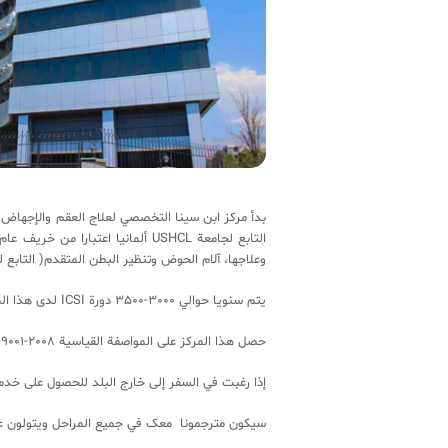
وعلاجها، آلام الحوض وتنظیر البطن المتقدم( التابع لـ British Society of Gynecology and Endometriosis ) في سطح البل
یتم سنویا حوالي 3000-3500 دورة ICSI لدی هذا المرکز.
حصل هذا المرکز علی المواصفة القیاسیة ISO-9001-2008 ورخصة IPD من وزارة الصحة والعلاج الطبي في الجمهوریة الاسلامیة الإیرانیة.
إذا رغبت في السفر إلی خارج البلد للحصول علی خد
سیکون مترجمونا معک في جمیع المراحل ویتولون علی 