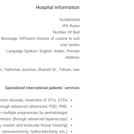
Hospital Information
Established
IPD Room
Number Of Bed
 Beverage: Different choices of cuisine to suit
your tastes
Language Spoken: English, Arabic, Persian
Address:
7, Yakhchal Junction, Shariati St., Tehran, Iran
Specialized International patients’ services
ction disorder, treatment of STIs, STDs
through advanced ultrasound, PGD, PND,
th multiple pregnancies by perinatologist
etriosis (through advanced laparoscopy)
g, ovarian and testicular tissue freezing)
y, vasovasostomy, hydrocelectomy, etc.)