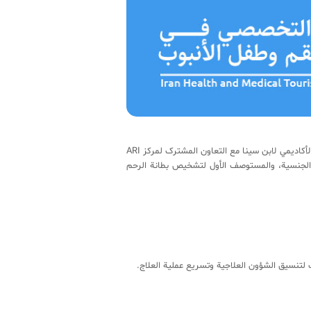
بدأ مرکز ابن سینا التخصصي لعلاج العقم والإجهاض المتکرر أنشطته تحت إشراف معهد بحوث التکنلوجیات الحدیثة للعلوم الحیویة- الجهاد الأکادیمي لابن سینا مع التعاون المشترک لمرکز ARI
متکرر، مستوصف الصحة الجنسیة، والمستوصف الأول لتشخیص بطانة الرحم
تنسیق الشؤون العلاجیة وتسریع عملیة العلاج.