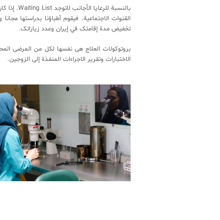
بالنسبة ل
القنوات الاجتماعیة. فیقوم أطباؤنا بدراستها مجا
تخفیض مدة إقامتک في إیران وعدد زیاراتک.
بروتوکولات العلاج هی نفسها لکل من المرضی المحل
الاختبارات وتقریر الاجراءات المنفذة إلی الزوجین.