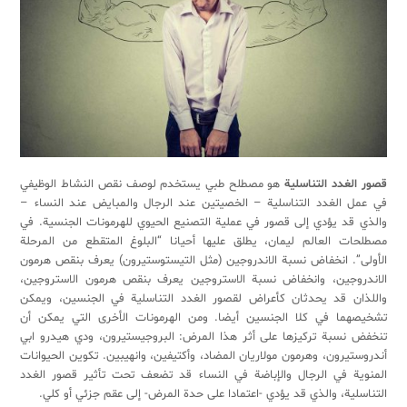
قصور الغدد التناسلية
هو مصطلح طبي يستخدم لوصف نقص النشاط الوظيفي
في عمل الغدد التناسلية – الخصيتين عند الرجال والمبايض عند النساء –
والذي قد يؤدي إلى قصور في عملية التصنيع الحيوي للهرمونات الجنسية. في
مصطلحات العالم ليمان، يطلق عليها أحيانا “البلوغ المتقطع من المرحلة
الأولى”. انخفاض نسبة الاندروجين (مثل التيستوستيرون) يعرف بنقص هرمون
الاندروجين، وانخفاض نسبة الاستروجين يعرف بنقص هرمون الاستروجين،
واللذان قد يحدثان كأعراض لقصور الغدد التناسلية في الجنسين، ويمكن
تشخيصهما في كلا الجنسين أيضا. ومن الهرمونات الأخرى التي يمكن أن
تنخفض نسبة تركيزها على أثر هذا المرض: البروجيستيرون، ودي هيدرو ابي
أندروستيرون، وهرمون مولاريان المضاد، وأكتيفين، وانهيبين. تكوين الحيوانات
المنوية في الرجال والإباضة في النساء قد تضعف تحت تأثير قصور الغدد
التناسلية، والذي قد يؤدي -اعتمادا على حدة المرض- إلى عقم جزئي أو كلي.