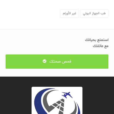
طب الجهاز البولي
غير الأورام
استمتع بحياتك
مع عائلتك
فحص صحتك