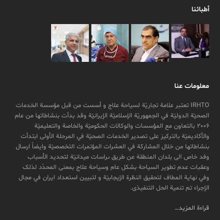
أطبائنا
معلومات عنا
IRHTO تعتبر علامة تجاریّة لسیاحة علاج و أسست من قبل مؤسسة الخدمات
الصحیّة الدولیّة في الجمهوریّة الإسلامیّة الإیرانیّة وقد بدأت بنشاطاتها من عام
2006 بالتعاون مع المؤسسات والوکالات الحکومیّة والخاصة والتعلیمیّة
والأکادیمیّة بالترکیز علی تصدیر الخدمات الصحیّة في المرحلة الأولی ابتدأت
بنشاطاتها من خلال المشارکة في العشرات المؤتمرات التخصصیّة وایضاً ارسال
وفد خاص الی بلدان المنطقة عن طريق ىراسات ميدانیّة لتحدید الأسباب
وعقبات عدم تطویر السیاحة بشکل عام وسیاحة علاج بمعنی المحدّد لذلک
وفي نهایة المطاف لتحقیق النظرة الإیجابیّة و لتبیین استعداد ایران في مجال
الإجراء تم تنمیة الحل التنفیذی.
قراءة المزيد…