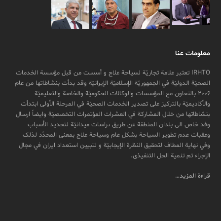
معلومات عنا
IRHTO تعتبر علامة تجاریّة لسیاحة علاج و أسست من قبل مؤسسة الخدمات
الصحیّة الدولیّة في الجمهوریّة الإسلامیّة الإیرانیّة وقد بدأت بنشاطاتها من عام
2006 بالتعاون مع المؤسسات والوکالات الحکومیّة والخاصة والتعلیمیّة
والأکادیمیّة بالترکیز علی تصدیر الخدمات الصحیّة في المرحلة الأولی ابتدأت
بنشاطاتها من خلال المشارکة في العشرات المؤتمرات التخصصیّة وایضاً ارسال
وفد خاص الی بلدان المنطقة عن طريق ىراسات ميدانیّة لتحدید الأسباب
وعقبات عدم تطویر السیاحة بشکل عام وسیاحة علاج بمعنی المحدّد لذلک
وفي نهایة المطاف لتحقیق النظرة الإیجابیّة و لتبیین استعداد ایران في مجال
الإجراء تم تنمیة الحل التنفیذی.
قراءة المزيد…