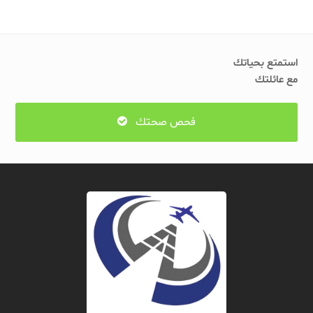
استمتع بحياتك
مع عائلتك
فحص صحتك