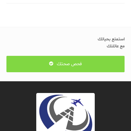
استمتع بحياتك
مع عائلتك
فحص صحتك