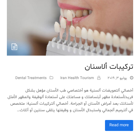
تركيبات ألاسنان
يوليو 3, 2019
Iran Health Tourism
Dental Treatments
أخصائي ألتعويضات ألسنية هو أختصاصي طب الأسنان مؤهل بشكل
فريدلأستعادة مظهر أبتسامتك و مساعتك على أستعادة ألوظيفة والمظهر الأمثل
لأسنانك بعد أمراض الأسنان أو الجراحة. أخصائي ألتركيبات ألسنية: متخصص
في ألترميم ألجمالي واستبدال الأسنان و وظيفتها يتلقى سنتين أو أثلاث…
Read more