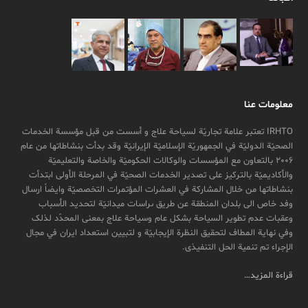
معلومات عنا
IRHTO تعتبر علامة تجاریّة لسیاحة علاج و أسست من قبل مؤسسة الخدمات
الصحیّة الدولیّة في الجمهوریّة الإسلامیّة الإیرانیّة وقد بدأت بنشاطاتها من عام
2006 بالتعاون مع المؤسسات والوکالات الحکومیّة والخاصة والتعلیمیّة
والأکادیمیّة بالترکیز علی تصدیر الخدمات الصحیّة في المرحلة الأولی ابتدأت
بنشاطاتها من خلال المشارکة في العشرات المؤتمرات التخصصیّة وایضاً ارسال
وفد خاص الی بلدان المنطقة عن طريق ىراسات ميدانیّة لتحدید الأسباب
وعقبات عدم تطویر السیاحة بشکل عام وسیاحة علاج بمعنی المحدّد لذلک
وفي نهایة المطاف لتحقیق النظرة الإیجابیّة و لتبیین استعداد ایران في مجال
الإجراء تم تنمیة الحل التنفیذی.
قراءة المزيد…