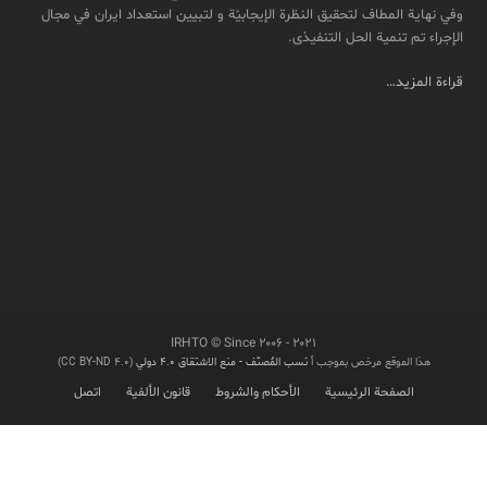
وفي نهایة المطاف لتحقیق النظرة الإیجابیّة و لتبیین استعداد ایران في مجال
الإجراء تم تنمیة الحل التنفیذی.
قراءة المزيد…
IRHTO © Since ۲۰۰۶ - ۲۰۲۱
هذا الموقع مرخص بموجب أ
نَسب المُصنّف - منع الاشتقاق ۴.۰ دولي
(CC BY-ND 4.0)
الصفحة الرئيسية
الأحكام والشروط
قانون الألفية
اتصل