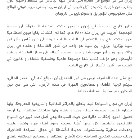
إيران هي في الواقع من الفترة التي عاش فيها الباثاس في مسقط رأسهم الأول
بالقرب من خورازم وأصبحوا أول طبيب أن اریان سریتا یسمی تریتا هوفي الواقع
مثل سکوبیوس للإغیریق و سوکولابیوس للرومان
يظهر تاريخ الجراحة في إيران بفحص جثث المدينة المحترقة أن جراحة
الجمجمة أجريت في إيران منذ ۴۸۰۰ عام. كما تم اكتشاف بقايا عيون اصطناعية
بين الجثث. بلغ هذا التقدم في الطب والطب ذروته في زمن أناس مثل ابن
سينا ​​وزكريا الرازي. ابن سينا ​​هو واحد من أشهر الفلاسفة والعلماء في إيران
وتأثيرهم، وهو أمر مهم بشكل خاص بسبب أعماله في مجال الفلسفة والطب
الأرسطو. وهو مؤلف كتاب شفا موسوعة علمية وفلسفية شاملة، والقانون في
الطيب من أشهر الأعمال في تاريخ الطب.
مع مثل هذه الخلفية، ليس من غير المعقول أن نتوقع أنه في العصر الحالي،
سيتم تربية الأطباء والمعالجين المهرة في هذه الأرض، التي هي من بين
البلدان. ​​تم تسمية المنطقة بكفاءة.
إيران في مجال السياحة فيما يتعلق بالمراكز الثقافية والتاريخية المعروفة، ولها
حضارة قديمة، وطبيعة جميلة ومميزة ونقية ولها مناخات مختلفة، لها أربعة
فصول، لديها إمكانات عالية من حيث السياحة وهي أصل عدد كبير من السياح
الثقافيين والطبيعة كل عام. أيضًا بسبب وجود أطباء مهرة ونخبة علمية
ومعدات متطورة ومستشفيات حديثة للأنشطة في مجال السياحة العلاجية،
وذلك بسبب الينابيع الساخنة ذات الأملاح المختلفة والصحاري المختلفة للعلاج