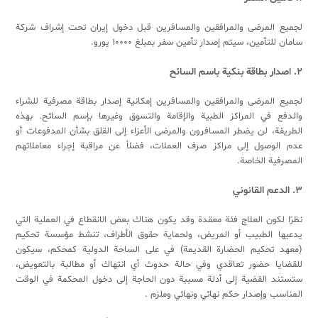
لجميع المرضى والمرافقين والمسافرين قبل دخول إيران تحت إشراف شركة
سامان للتأمين، سيتم إصدار تأمين سفر بمبلغ ۱۰۰۰۰ يورو.
۲. اصدار بطاقة بنكية باسم السائح
لجميع المرضى والمرافقين والمسافرين إمكانية إصدار بطاقة مصرفية للشراء
والدفع في المراكز الطبية والإقامة والتسوق وغيرها بإسم السائح. بهذه
الطريقة، لن يضطر المسافرون والمرضى الأعزاء إلى القلق بشأن المدفوعات أو
عدم الوصول إلى مراكز صرف العملات، فضلاً عن مراقبة إجراء معاملاتهم
المصرفية الخاصة.
۳. الدعم القانوني
نظرًا لكون العلاج فئة معقدة وقد يكون هناك بعض الانقطاع في العملية التي
يدعيها الطبيب أو المريض، ولحماية حقوق الأطراف، تنشط مؤسسة تحكيم
(معهد تحكيم الحضارة القديمة) في على الساحة الدولية كمحكم، سيكون
للقضايا حضور تعاقدي وفي حالة حدوث أي انتهاك أو مطالبة بالتعويض،
ستستند القضية إلى أدلة مسببة دون الحاجة إلى دخول المحكمة في الوقت
المناسب وإصدار حكم نهائي ونهائي وملزم .