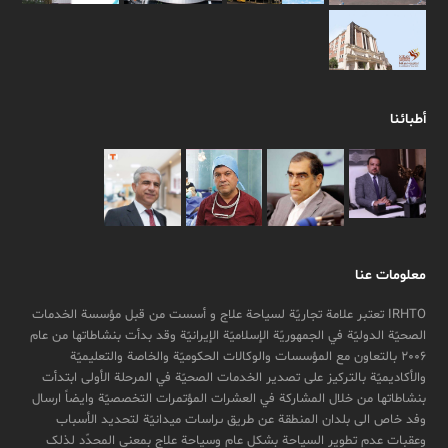
p
a
k
m
أطبائنا
معلومات عنا
IRHTO تعتبر علامة تجاریّة لسیاحة علاج و أسست من قبل مؤسسة الخدمات
الصحیّة الدولیّة في الجمهوریّة الإسلامیّة الإیرانیّة وقد بدأت بنشاطاتها من عام
2006 بالتعاون مع المؤسسات والوکالات الحکومیّة والخاصة والتعلیمیّة
والأکادیمیّة بالترکیز علی تصدیر الخدمات الصحیّة في المرحلة الأولی ابتدأت
بنشاطاتها من خلال المشارکة في العشرات المؤتمرات التخصصیّة وایضاً ارسال
وفد خاص الی بلدان المنطقة عن طريق ىراسات ميدانیّة لتحدید الأسباب
وعقبات عدم تطویر السیاحة بشکل عام وسیاحة علاج بمعنی المحدّد لذلک