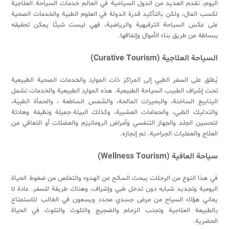
اليوم، تقدم العديد من الدول السياحية في العالم خدمات السياحة العلاجية
لكسب المال، ولكن بالتأكيد قدرة الدولة في العلوم الطبية والخدمات الصحية
على عكس السياحة الترفيهية والرياضية، فهي ليست شيئًا يمكن تحقيقه
ببساطة عن طريق بناء الأموال وإنفاقها.
السياحة العلاجية
(
Curative Tourism
)
يُطلق على السفر الطبي إلى المراكز ذات الموارد والخدمات الصحية الطبيعية
تحت إشراف الطبيب السياحة الطبيعية. هذه الموارد الطبيعية والخدمات تشمل
الينابيع الساخنة، والبحيرات المالحة، والشمس الساطعة ، والحمأة الطبية،
والتدليك الطبي، والحمامات العشبية، وكذلك البيئة.جميلة ونظيفة وهادئة
لتحسين الجلد والجهاز التنفسي وأمراض الروماتيزم والعضلات أو التعافي من
العلاج والعمليات الجراحية. تم إنجازه.
سياحة العافية
(
Wellness Tourism
)
في هذا النوع من الرحلات يبحث السائح عن الهدوء والتخلص من ضغوط الحياة
اليومية وتجديد شبابه دون تدخل طبي وإشراف، وهناك طريقة للسفر. عادة لا
يعاني هؤلاء السياح من مرض جسدي محدد ويسعون في الغالب للاستمتاع
بالطبيعة العلاجية وتجنب الزحام والضجيج والتلوث والتلوث في الحياة
الحضرية.