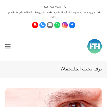
۰۰۹۸۲۱۸۸۵۲۰۸۱۵
طهران - ميدان نيلوفر - الزقاق السابع - تقاطع شارع رهبار (شمالاً) - رقم 12 - الطابق
الثالث
Youtube
Phone
Email
Whatsapp
Instagram
Facebook
نزف تحت الملتحمة/
Sub