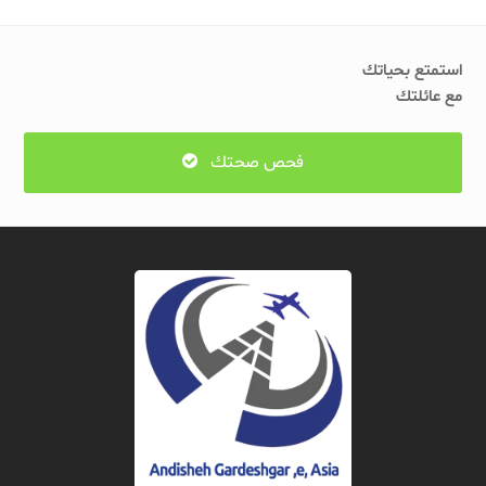
post:
post:
استمتع بحياتك
مع عائلتك
فحص صحتك