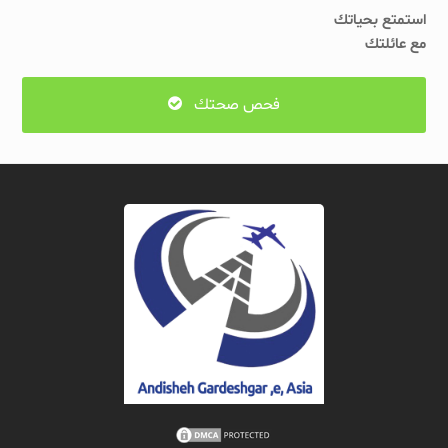
استمتع بحياتك
مع عائلتك
فحص صحتك