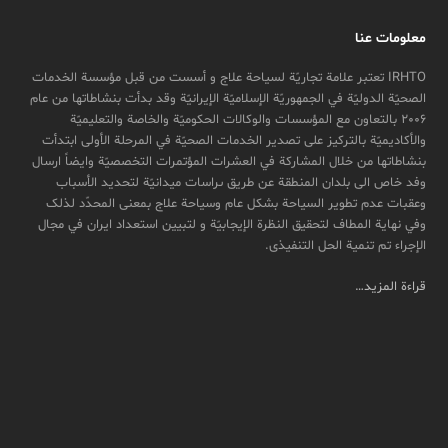
معلومات عنا
IRHTO تعتبر علامة تجاریّة لسیاحة علاج و أسست من قبل مؤسسة الخدمات
الصحیّة الدولیّة في الجمهوریّة الإسلامیّة الإیرانیّة وقد بدأت بنشاطاتها من عام
2006 بالتعاون مع المؤسسات والوکالات الحکومیّة والخاصة والتعلیمیّة
والأکادیمیّة بالترکیز علی تصدیر الخدمات الصحیّة في المرحلة الأولی ابتدأت
بنشاطاتها من خلال المشارکة في العشرات المؤتمرات التخصصیّة وایضاً ارسال
وفد خاص الی بلدان المنطقة عن طريق ىراسات ميدانیّة لتحدید الأسباب
وعقبات عدم تطویر السیاحة بشکل عام وسیاحة علاج بمعنی المحدّد لذلک
وفي نهایة المطاف لتحقیق النظرة الإیجابیّة و لتبیین استعداد ایران في مجال
الإجراء تم تنمیة الحل التنفیذی.
قراءة المزيد…