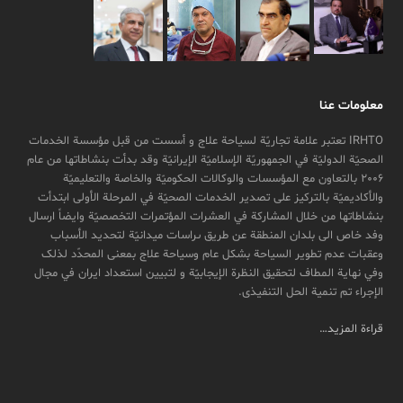
معلومات عنا
IRHTO تعتبر علامة تجاریّة لسیاحة علاج و أسست من قبل مؤسسة الخدمات
الصحیّة الدولیّة في الجمهوریّة الإسلامیّة الإیرانیّة وقد بدأت بنشاطاتها من عام
2006 بالتعاون مع المؤسسات والوکالات الحکومیّة والخاصة والتعلیمیّة
والأکادیمیّة بالترکیز علی تصدیر الخدمات الصحیّة في المرحلة الأولی ابتدأت
بنشاطاتها من خلال المشارکة في العشرات المؤتمرات التخصصیّة وایضاً ارسال
وفد خاص الی بلدان المنطقة عن طريق ىراسات ميدانیّة لتحدید الأسباب
وعقبات عدم تطویر السیاحة بشکل عام وسیاحة علاج بمعنی المحدّد لذلک
وفي نهایة المطاف لتحقیق النظرة الإیجابیّة و لتبیین استعداد ایران في مجال
الإجراء تم تنمیة الحل التنفیذی.
قراءة المزيد…