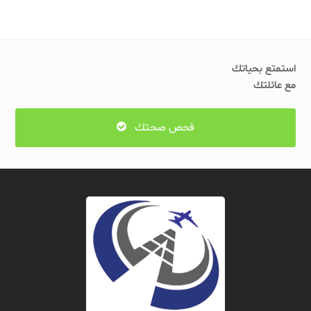
استمتع بحياتك
مع عائلتك
فحص صحتك