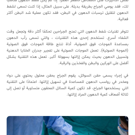
نفس التأثيرات مثل الأشخاص الأصغر ألعمراً. إذا لم يكن شفط الدهون مناسبًا
لك، فقد يوصي الجراح بطريقة بديلة. على سبيل المثال، إذا كنت تسعى لشفط
الدهون لتقليل ترسبات الدهون في البطن، فقد تكون عملية شد البطن أكثر
فعالية.
تتوفر تقنيات شفط الدهون التي تمنح الجراحين تحكمًا أكثر دقة وتجعل وقت
الشفاء أسرع. تستخدم إحدى هذه التقنيات ، والتي تسمى رأب الدهون
بمساعدة الموجات فوق الصوتية، أداة تنتج طاقة الموجات فوق الصوتية
(الموجة الصوتية). تعمل الموجات الصوتية على تفجير جدران الخلايا الدهنية
وتسييل الدهون بحيث يمكن إزالتها بسهولة أكبر. تعمل هذه التقنية بشكل
أفضل على الوركين والبطن والفخذين والرقبة.
في إجراء يسمى حقن السوائل، يقوم الجراح بحقن محلول يحتوي على دواء
ومخدر في رواسب الدهون للمساعدة في تسهيل إزالتها. اعتمادًا على التقنية
التي يستخدمها الجراح، قد تكون كمية السائل المحقون متساوية أو تصل إلى
ثلاثة أضعاف كمية الدهون المراد إزالتها.