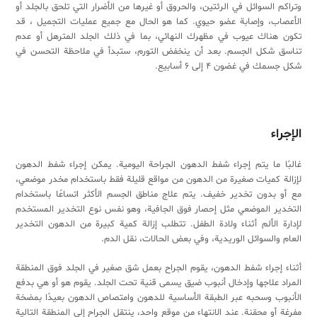
وتراكم السوائل في الرئتين، والحروق أو غيرها من الأضرار التي تلحق بالجلد أو
الأعصاب، وإصابة عضو حيوي. كما هو الحال مع جميع عمليات التجميل ، قد
تكون هناك عيوب في مظهرك النهائي، بما في ذلك الجلد المترهل أو عدم
تناسق شكل الجسم. بعد أن ينخفض ​​التورم، ستبدأ في ملاحظة التحسن في
شكل جسمك في غضون 4 إلى 6 أسابيع.
الإجراء
غالبًا ما يتم إجراء شفط الدهون الجراحة اليومية. يمكن إجراء شفط الدهون
لإزالة كميات صغيرة من الدهون من مواقع قليلة فقط باستخدام مخدر موضعي،
مع أو بدون تخدير خفيف. يتم علاج مناطق الجسم الأكثر اتساعًا باستخدام
التخدير الموضعي مثل إحصار فوق الجافية، وهو نفس نوع التخدير المستخدم
لإدارة الألم أثناء ولادة الطفل. تتطلب إزالة كمية كبيرة من الدهون التخدير
العام والسوائل الوريدية، وفي بعض الحالات، نقل الدم.
أثناء إجراء شفط الدهون، يقوم الجراح بعمل شق صغير في الجلد فوق المنطقة
المراد علاجها وإدخال أنبوب ضيق يسمى قنية تحت الجلد. يقوم هو أو هي بدفع
الأنبوب وسحبه عبر الطبقة الأساسية للدهون وامتصاص الدهون بعيدًا بمضخة
مفرغة أو محقنة. عند الانتهاء من موقع واحد، ينتقل الجراح إلى المنطقة التالية