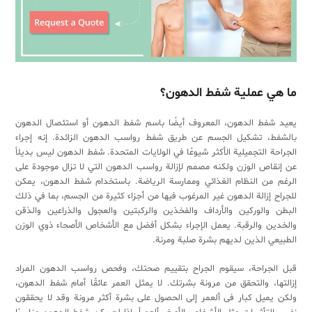
ما هي عملية شفط الدهون؟
يعيد شفط الدهون، المعروف أيضًا باسم شفط الدهون أو استئصال الدهون
بالشفط، تشكيل الجسم عن طريق شفط رواسب الدهون الزائدة. إنه إجراء
الجراحة التجميلية الأكثر شيوعًا في الولايات المتحدة. شفط الدهون ليس بديلاً
عن إنقاص الوزن ولكنه مصمم لإزالة رواسب الدهون التي لا تزال موجودة على
الرغم من النظام الغذائي وممارسة الرياضة. باستخدام شفط الدهون، يمكن
للجراح إزالة الدهون غير المرغوب فيها من أجزاء كثيرة من الجسم، بما في ذلك
البطن والوركين والأرداف والفخذين والركبتين والعجول والذراعين والذقن
والخدين والرقبة. يعمل الإجراء بشكل أفضل مع الأشخاص الأصحاء ذوي الوزن
الطبيعي الذين لديهم بشرة صلبة ومرنة.
قبل الجراحة، سيقوم الجراح بتقييم صحتك، وفحص رواسب الدهون المراد
إزالتها، والتحقق من مرونة بشرتك. لا يمثل العمر عائقًا أمام شفط الدهون،
ولكن يميل كبار فی ألعمر إلى الحصول على بشرة أكثر مرونة وقد لا يحققون