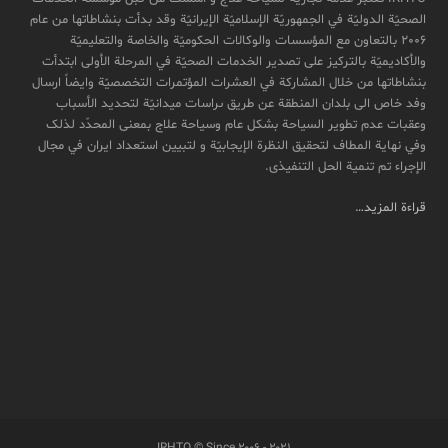
الصحیّة الدولیّة في الجمهوریّة الإسلامیّة الإیرانیّة وقد بدأت بنشاطاتها من عام
2006 بالتعاون مع المؤسسات والوکالات الحکومیّة والخاصة والتعلیمیّة
والأکادیمیّة بالترکیز علی تصدیر الخدمات الصحیّة في المرحلة الأولی ابتدأت
بنشاطاتها من خلال المشارکة في العشرات المؤتمرات التخصصیّة وایضاً ارسال
وفد خاص الی بلدان المنطقة عن طريق ىراسات ميدانیّة لتحدید الأسباب
وعقبات عدم تطویر السیاحة بشکل عام وسیاحة علاج بمعنی المحدّد لذلک
وفي نهایة المطاف لتحقیق النظرة الإیجابیّة و لتبیین استعداد ایران في مجال
الإجراء تم تنمیة الحل التنفیذی.
قراءة المزيد…
IRHTO © Since ۲۰۰۶ - ۲۰۲۱