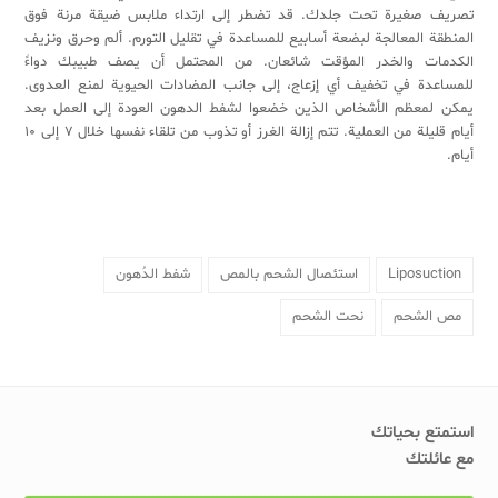
تصريف صغيرة تحت جلدك. قد تضطر إلى ارتداء ملابس ضيقة مرنة فوق
المنطقة المعالجة لبضعة أسابيع للمساعدة في تقليل التورم. ألم وحرق ونزيف
الكدمات والخدر المؤقت شائعان. من المحتمل أن يصف طبيبك دواءً
للمساعدة في تخفيف أي إزعاج، إلى جانب المضادات الحيوية لمنع العدوى.
يمكن لمعظم الأشخاص الذين خضعوا لشفط الدهون العودة إلى العمل بعد
أيام قليلة من العملية. تتم إزالة الغرز أو تذوب من تلقاء نفسها خلال 7 إلى 10
أيام.
Liposuction
استئصال الشحم بالمص
شفط الدُهون
مص الشحم
نحت الشحم
استمتع بحياتك
مع عائلتك