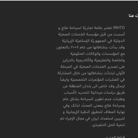
 عنا
IRHTO تعتبر علامة تجاریّة لسیاحة علاج و
أسست من قبل مؤسسة الخدمات الصحیّة
الدولیّة في الجمهوریّة الإسلامیّة الإیرانیّة
وقد بدأت بنشاطاتها من عام 2006 بالتعاون
مع المؤسسات والوکالات الحکومیّة
والخاصة والتعلیمیّة والأکادیمیّة بالترکیز
علی تصدیر الخدمات الصحیّة في المرحلة
الأولی ابتدأت بنشاطاتها من خلال المشارکة
في العشرات المؤتمرات التخصصیّة وایضاً
ارسال وفد خاص الی بلدان المنطقة عن
طريق ىراسات ميدانیّة لتحدید الأسباب
وعقبات عدم تطویر السیاحة بشکل عام
وسیاحة علاج بمعنی المحدّد لذلک وفي
نهایة المطاف لتحقیق النظرة الإیجابیّة و
لتبیین استعداد ایران في مجال الإجراء تم
تنمیة الحل التنفیذی.
قراءة المزيد…