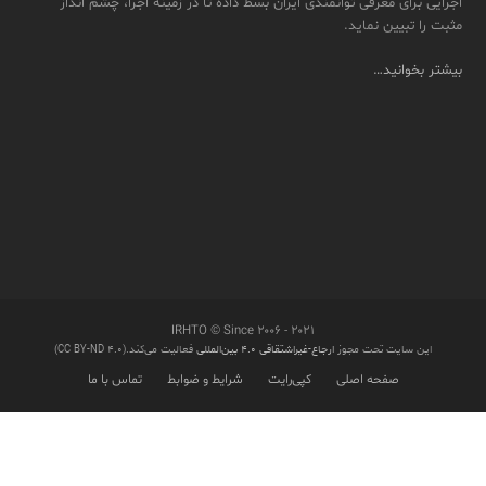
اجرایی برای معرفی توانمندی ایران بسط داده تا در زمینه اجرا، چشم انداز
مثبت را تبیین نماید.
بیشتر بخوانید…
IRHTO © Since ۲۰۰۶ - ۲۰۲۱
این سایت تحت مجوز
ارجاع-غیراشتقاقی ۴.۰ بین‌المللی
فعالیت می‌کند.(CC BY-ND 4.0)
صفحه اصلی
کپی‌رایت
شرایط و ضوابط
تماس با ما