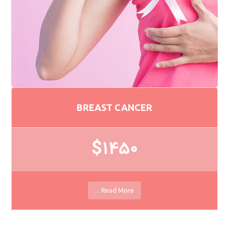
BREAST CANCER
$1450
Read More ...