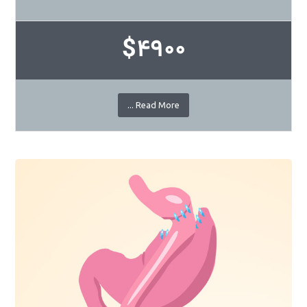
$4900
Read More ...