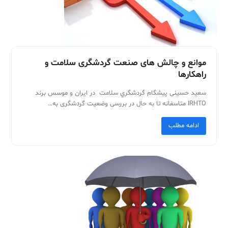
موانع و چالش های صنعت گردشگری سلامت و
راهکارها
سعيد ‬حسينی پيشگام ‬گردشگري ‬سلامت ‬در ‬ايران ‬و ‬موسس ‬برند
‬IRHTO‬‬‬‬‬‬‬‬ متاسفانه ‬تا ‬به ‬حال ‬در ‬بررسی ‬وضعیت ‬گردشگری ‬به…
ادامه مطلب