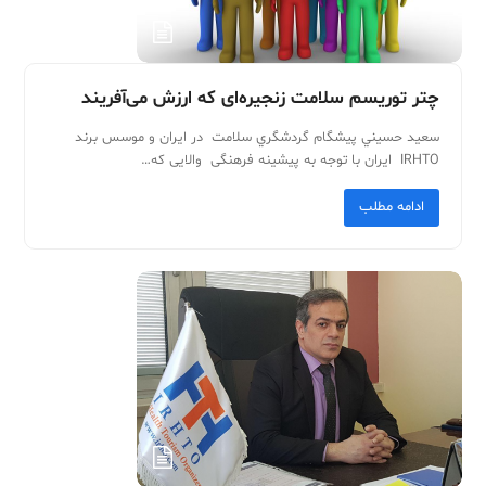
چتر توریسم سلامت زنجیره‌ای که ارزش می‌آفریند
سعيد ‬حسيني‬‬ پيشگام ‬گردشگري ‬سلامت ‬در ‬ايران ‬و ‬موسس ‬برند
‬IRHTO ‬‬‬‬‬‬‬‬‬‬‬‬‬‬‬‬ ایران ‬با ‬توجه ‬به ‬پیشینه ‬فرهنگی ‬والایی ‬که…
ادامه مطلب