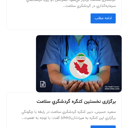
سرمايه‌گذاري در گردشگري سلامت…
ادامه مطلب
برگزاری نخستين کنگره گردشگري سلامت
سعيد حسينی، دبير کنگره گردشگري سلامت در رابطه با چگونگي
برگزاري اين کنگره به ميراث‌آريا(chtn) گفت: با توجه به اهميت…