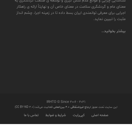
شناسایی چراییِ و موانع عدم شکل گیری و توسعه ی صنعت گردشگری به
معنای عام و گردشگری سلامت در معنای خاص آن و نهایتاً ارائه ی راهکار
اجرایی برای معرفی توانمندی ایران بسط داده تا در زمینه اجرا، چشم انداز
مثبت را تبیین نماید.
بیشتر بخوانید…
IRHTO © Since ۲۰۰۶ - ۲۰۲۱
این سایت تحت مجوز
ارجاع-غیراشتقاقی ۴.۰ بین‌المللی
فعالیت می‌کند.(CC BY-ND 4.0)
صفحه اصلی
کپی‌رایت
شرایط و ضوابط
تماس با ما