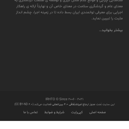
شناسایی چراییِ و موانع عدم شکل گیری و توسعه ی صنعت گردشگری به
معنای عام و گردشگری سلامت در معنای خاص آن و نهایتاً ارائه ی راهکار
اجرایی برای معرفی توانمندی ایران بسط داده تا در زمینه اجرا، چشم انداز
مثبت را تبیین نماید.
بیشتر بخوانید…
IRHTO © Since ۲۰۰۶ - ۲۰۲۱
این سایت تحت مجوز
ارجاع-غیراشتقاقی ۴.۰ بین‌المللی
فعالیت می‌کند.(CC BY-ND 4.0)
صفحه اصلی
کپی‌رایت
شرایط و ضوابط
تماس با ما