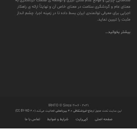
شناسایی چراییِ و موانع عدم شکل گیری و توسعه ی صنعت گردشگری به
معنای عام و گردشگری سلامت در معنای خاص آن و نهایتاً ارائه ی راهکار
اجرایی برای معرفی توانمندی ایران بسط داده تا در زمینه اجرا، چشم انداز
مثبت را تبیین نماید.
بیشتر بخوانید…
IRHTO © Since ۲۰۰۶ - ۲۰۲۱
این سایت تحت مجوز
ارجاع-غیراشتقاقی ۴.۰ بین‌المللی
فعالیت می‌کند.(CC BY-ND 4.0)
صفحه اصلی
کپی‌رایت
شرایط و ضوابط
تماس با ما