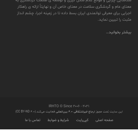
شناسایی چراییِ و موانع عدم شکل گیری و توسعه ی صنعت گردشگری به
معنای عام و گردشگری سلامت در معنای خاص آن و نهایتاً ارائه ی راهکار
اجرایی برای معرفی توانمندی ایران بسط داده تا در زمینه اجرا، چشم انداز
مثبت را تبیین نماید.
بیشتر بخوانید…
IRHTO © Since ۲۰۰۶ - ۲۰۲۱
این سایت تحت مجوز
ارجاع-غیراشتقاقی ۴.۰ بین‌المللی
فعالیت می‌کند.(CC BY-ND 4.0)
صفحه اصلی
کپی‌رایت
شرایط و ضوابط
تماس با ما