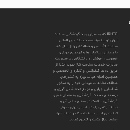
IRHTO که به عنوان برند گردشگری سلامت
ایران توسط مؤسسه خدمات بین المللی
سلامت تأسیس و فعالیتش را از سال ۸۵
با همکاری سازمان ها و نهادهای دولتی،
خصوصی، آموزشی و دانشگاهی با محوریت
صادرات خدمات سلامت آغاز نمود، ابتدا از
طریق ده ها کنفرانس و کنگره ی تخصصی و
همچنین اعزام هیأت ویژه به کشورهای
منطقه، مطالعات میدانی خود را به منظور
شناسایی چراییِ و موانع عدم شکل گیری و
توسعه ی صنعت گردشگری به معنای عام و
گردشگری سلامت در معنای خاص آن و
نهایتاً ارائه ی راهکار اجرایی برای معرفی
توانمندی ایران بسط داده تا در زمینه اجرا،
چشم انداز مثبت را تبیین نماید.