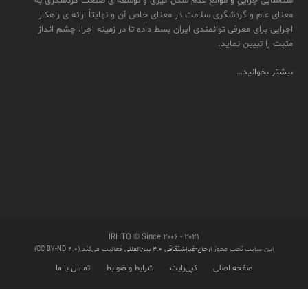
شناسایی چراییِ و موانع عدم شکل گیری و توسعه ی صنعت گردشگری به
معنای عام و گردشگری سلامت در معنای خاص آن و نهایتاً ارائه ی راهکار
اجرایی برای معرفی توانمندی ایران بسط داده تا در زمینه اجرا، چشم انداز
مثبت را تبیین نماید.
بیشتر بخوانید…
IRHTO © Since ۲۰۰۶ - ۲۰۲۱
این سایت تحت مجوز
ارجاع-غیراشتقاقی ۴.۰ بین‌المللی
فعالیت می‌کند.(CC BY-ND 4.0)
صفحه اصلی
کپی‌رایت
شرایط و ضوابط
تماس با ما