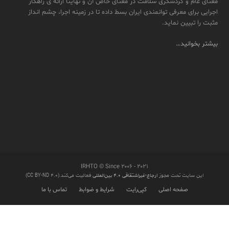
معنای عام و گردشگری سلامت در معنای خاص آن و نهایتاً ارائه ی راهکار
اجرایی برای معرفی توانمندی ایران بسط داده تا در زمینه اجرا، چشم انداز
مثبت را تبیین نماید.
بیشتر بخوانید…
IRHTO © Since ۲۰۰۶ - ۲۰۲۱
این سایت تحت مجوز
ارجاع-غیراشتقاقی ۴.۰ بین‌المللی
فعالیت می‌کند.(CC BY-ND 4.0)
صفحه اصلی
کپی‌رایت
شرایط و ضوابط
تماس با ما