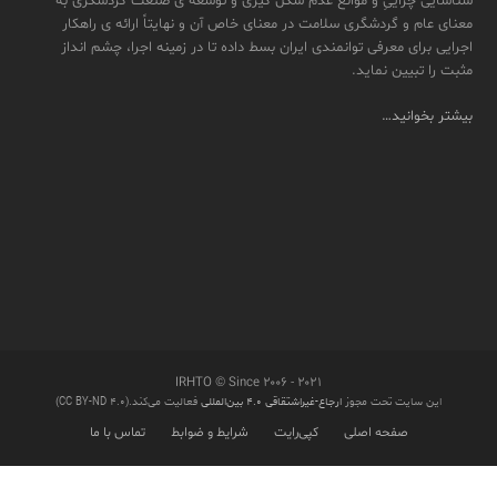
شناسایی چراییِ و موانع عدم شکل گیری و توسعه ی صنعت گردشگری به
معنای عام و گردشگری سلامت در معنای خاص آن و نهایتاً ارائه ی راهکار
اجرایی برای معرفی توانمندی ایران بسط داده تا در زمینه اجرا، چشم انداز
مثبت را تبیین نماید.
بیشتر بخوانید…
IRHTO © Since ۲۰۰۶ - ۲۰۲۱
این سایت تحت مجوز
ارجاع-غیراشتقاقی ۴.۰ بین‌المللی
فعالیت می‌کند.(CC BY-ND 4.0)
صفحه اصلی
کپی‌رایت
شرایط و ضوابط
تماس با ما