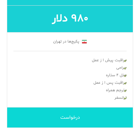
۹۸۰ دلار
پکیج‌ها در تهران
مراقبت پیش ا ز عمل
جراحی
هتل ۴ ستاره
مراقبت پس ا ز عمل
مترجم همراه
ترانسفر
درخواست