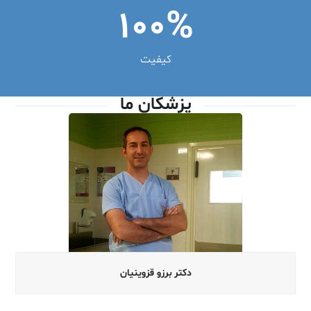
100
%
کیفیت
پزشکان ما
دکتر برزو قزوینیان