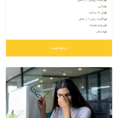
جراحی
هتل ۵ ستاره
مراقبت پس ا ز عمل
مترجم همراه
ترانسفر
درخواست