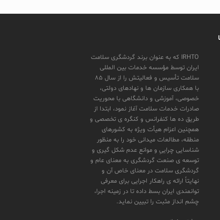
IRHTO که به عنوان برند گردشگری سلامت
ایران توسط مؤسسه خدمات بین المللی
سلامت تأسیس و فعالیتش را از سال ۸۵
با همکاری سازمان ها و نهادهای دولتی،
خصوصی، آموزشی و دانشگاهی با محوریت
صادرات خدمات سلامت آغاز نمود، ابتدا از
طریق ده ها کنفرانس و کنگره ی تخصصی و
همچنین اعزام هیأت ویژه به کشورهای
منطقه، مطالعات میدانی خود را به منظور
شناسایی چراییِ و موانع عدم شکل گیری و
توسعه ی صنعت گردشگری به معنای عام و
گردشگری سلامت در معنای خاص آن و
نهایتاً ارائه ی راهکار اجرایی برای معرفی
توانمندی ایران بسط داده تا در زمینه اجرا،
چشم انداز مثبت را تبیین نماید.