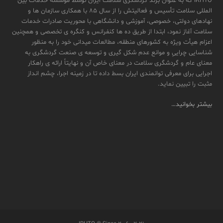
IRHTO که به عنوان برند گردشگری سلامت ایران توسط مؤسسه خدمات بین
المللی سلامت تأسیس و فعالیتش را از سال ۸۵ با همکاری سازمان ها و
نهادهای دولتی، خصوصی، آموزشی و دانشگاهی با محوریت صادرات خدمات
سلامت آغاز نمود، ابتدا از طریق ده ها کنفرانس و کنگره ی تخصصی و همچنین
اعزام هیأت ویژه به کشورهای منطقه، مطالعات میدانی خود را به منظور
شناسایی چراییِ و موانع عدم شکل گیری و توسعه ی صنعت گردشگری به
معنای عام و گردشگری سلامت در معنای خاص آن و نهایتاً ارائه ی راهکار
اجرایی برای معرفی توانمندی ایران بسط داده تا در زمینه اجرا، چشم انداز
مثبت را تبیین نماید.
بیشتر بخوانید…