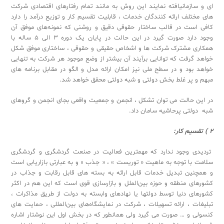
ای و سازمان­یافته نمایند این روش به مانند تمام رفتارهای اقتصادی شرکت
های مختلف ارائه کنندگان خدمات ، قابلیت تقسیم کار و توزیع درآمد را دارد
کافی است در قالب ساختار حقوقی دقیق و روشنی که نمونه‌های موفق آن
وجود دارد صورت گیرد در این حالت در پایان یک دوره ۳ الی ۵ ساله با
همکاری مشترک شرکت ها و اشخاص حقیقی و حقوقی ، ساختاری موفق شکل
خواهد گرفت که توانایی برآیند آن بیشتر از وضع موجود هر شرکت به تنهایی
خواهد بود و در سطح ملی نیز امکان ارائه مدل و الگو در مقابل برنامه های
مبهم و پر غلط بخش دولتی و شبه دولتی محقق خواهد شد.
در این حالت می توان تشکل ، انجمن و جمعیت واقعی بجای انجمن و گروهای
شبه دولتی پرحاشیه سامان داد.
2 ) تقسیم کار:
تردیدی وجود ندارد که مهمترین فعالیت در صنعت گردشگری و گردشگری
سلامت با توجه به ماهیت « توریست » ، « جذب » و به عبارتی بازاریابی است
و همچنین تبدیل خدمات قابل ارائه به بسته های قابل رقابت و جذاب در
کشورهای منطقه و حوزه بین‌الملل و بازارسازی قوی است که این هم در اکثر
کشورهای دنیا توسط دولتها یا نهادهای وابسته به دولت از طریق مذاکرات ،
تبلیغات ، ارائه تسهیلات ، شرکت در نمایشگاه‌های بین‌المللی ، حمایت های
کنسولی و … صورت می گیرد ولی همانطور که در بخش اول این نوشتار اشاره