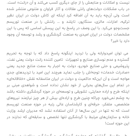
‬نیست ‬و ‬امکانات ‬و ‬منابعش ‬را ‬از ‬جای ‬دیگری ‬کسب ‬می‌کند و آن «رانت» است.
در ‬باب ‬مشکلات ‬دولت‌های ‬رانتی ‬مقالات ‬و ‬آثار ‬فراوان ‬و ‬متنوعی ‬منتشر ‬شده
‬است ‬ولی ‬آن‌چه ‬باید ‬به ‬آن ‬اضافه ‬کرد ‬اینکه ‬ای ‬کاش ‬دولت ‬در ‬ایران ‬نظیر
‬ترکیه، ‬امارات، ‬مالزی، ‬سنگاپور، ‬تایلند ‬و … ‬رانتش ‬را ‬در ‬صنعت ‬توریسم
‬جست‌وجو ‬می‌کرد. ‬با ‬این ‬وصف ‬در ‬پاسخ ‬به ‬این ‬پرسش ‬اساسی ‬که ‬پس ‬با ‬این
‬مشخصات ‬دولت ‬در ‬ایران ‬امیدی ‬به ‬صنعت ‬گردشگری ‬و ‬رشد ‬و ‬توسعه ‬آن ‬وجود
‬دارد ‬یا ‬خیر؟‬‬‬‬‬‬‬‬‬‬‬‬‬‬‬‬‬‬‬‬‬‬‬‬‬‬‬‬‬‬‬‬‬‬‬‬‬‬‬‬‬‬‬‬‬‬‬‬‬‬‬‬‬‬‬‬‬‬‬‬‬‬‬‬‬‬‬‬‬‬‬‬‬‬‬‬‬‬‬‬‬‬‬‬‬‬‬‬‬‬‬‬‬‬‬‬‬‬‬‬‬‬‬‬‬‬‬‬‬‬‬‬‬‬
‬می ‬توان ‬امیدوارانه ‬ولی ‬با ‬تردید ‬اینگونه ‬پاسخ ‬داد ‬که ‬با ‬توجه ‬به ‬تحریم
‬گسترده ‬و ‬عدم ‬نوسازی ‬صنایع ‬و ‬تجهیزات ‬تامین ‬کننده ‬رانت ‬دولت ‬یعنی ‬نفت،
‬پتروشیمی ‬و ‬حتی ‬صنایع ‬خودرو، ‬دولت ‬به ‬اجبار ‬به ‬سمت ‬منابع ‬جدید ‬یعنی
«‬‌صادرات ‬خدمات»‬ ‬توجه‌اش ‬را ‬جلب ‬نماید ‬هرچند ‬این ‬امید ‬با ‬تردیدهای ‬جدی
‬مواجه ‬است ‬و ‬آن ‬این‌که ‬حاکمیت ‬و ‬دولت ‬در ‬ایران ‬متاسفانه ‬نقش «خلاقانه‌ای»‬
‬در ‬تمام ‬این ‬سال‌های ‬بحرانی ‬از ‬خود ‬نشان ‬نداده ‬است ‬و ‬شواهدی ‬مبنی ‬بر
‬اینکه ‬طرح ‬و ‬اراده ‬حمایتی، ‬تشویقی ‬و ‬توسعه‌ای ‬در ‬حوزه ‬گردشگری ‬داشته ‬باشد
‬به ‬چشم ‬نمی‌خورد ‬چرا‌که ‬چنین ‬طرح ‬و ‬اراده‌ای ‬بیش ‬از ‬هر ‬چیز ‬نیازمند ‬نیروهای
‬متخصص، ‬متفکر، ‬حرفه‌ای ‬و ‬کارشناسان ‬عالی ‬رتبه ‬در ‬حوزه ‬صنعت ‬توریسم
‬است ‬که ‬نه ‬تنها ‬در ‬این ‬سال‌ها ‬از ‬آنان ‬استفاده ‬نشد ‬که ‬مدیران ‬ارشد ‬وزارت
‬خانه ‬و ‬سازمان‌های ‬مرتبط ‬با ‬گردشگری ‬تنها ‬تخصص ‬و ‬سابقه‌ای ‬که ‬ندارند ‬در
‬این ‬حوزه ‬است!