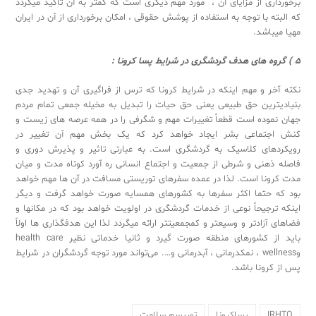
برخورداری از مزایای آن ، مورد مهم دیگری است که کمتر به آن تاکید می­گردد
که البته با توجه به استفاده از پوشش حقوقی ، امکان برخورداری از آن در ایران
مهیا می­باشد.
5 ) گروه های هدف گردشگری در شرایط پسا کرونا :
نکته آخر و مهم اینکه در شرایط کرونا که ترس از فراگیری آن و تهدید جدی
بنیادی­ترین حق طبیعی یعنی حق حیات را تبدیل به مخیله جمعی تمام مردم
جهان نموده است قطعاً تغییرات مهم و شگرفی را در همه عرصه های زیست و
کنش اجتماعی بشر ایجاد خواهد کرد که یک بخش مهم آن تغییر در
رویکردهای کلاسیک به گردشگری است. به عبارتی تاثیر و پذیرش دوری و
فاصله ذهنی و شرطی از جمعیت و اجتماع انسانی ره آورد کوتاه مدت و میان
مدت کرونا است. لذا در عمده سفرهای توریستی مسافت در آن ها مهم خواهد
بود که حتما اکثر سفرها به کشورهای همسایه صورت خواهد گرفت و دیگر
اینکه ترجیحاً نوعی از خدمات گردشگری در اولویت خواهد بود که در مکان­ها و
فضاهای آزاد­تر و وسیع­تر و کم­جمعیت­تر ارائه می­گردد لذا این هدف­گذاری ها اولاً
باید از کشورهای منطقه صورت گیرد و ثانیا خدماتی نظیر health care
وwellness ، نمک­درمانی ، آب­درمانی و…. می‌تواند مورد توجه گردشگران در شرایط
پس از کرونا باشد.
IRHTO
پساکرونا
توریسم سلامت