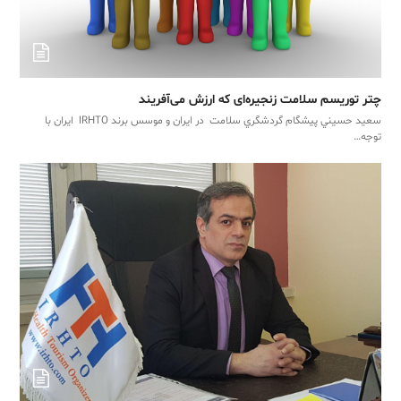
چتر توریسم سلامت زنجیره‌ای که ارزش می‌آفریند
سعيد ‬حسيني‬‬ پيشگام ‬گردشگري ‬سلامت ‬در ‬ايران ‬و ‬موسس ‬برند ‬IRHTO ‬‬‬‬‬‬‬‬‬‬‬‬‬‬‬‬ ایران ‬با
‬توجه…