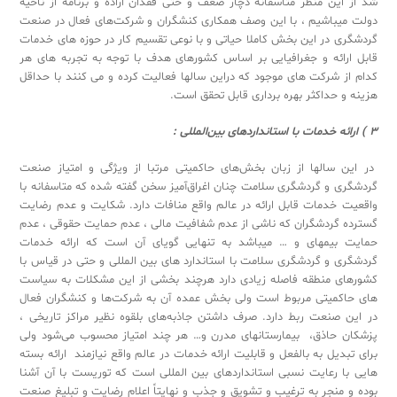
شد از این منظر متاسفانه دچار ضعف و حتی فقدان اراده و برنامه از ناحیه
دولت میباشیم ، با این وصف همکاری کنشگران و شرکت‌های فعال در صنعت
گردشگری در این بخش کاملا حیاتی و با نوعی تقسیم کار در حوزه های خدمات
قابل ارائه و جغرافیایی بر اساس کشورهای هدف با توجه به تجربه های هر
کدام از شرکت های موجود که دراین سالها فعالیت کرده و می کنند با حداقل
هزینه و حداکثر بهره برداری قابل تحقق است.
3 ) ارائه خدمات با استانداردهای بین‌المللی :
در این سالها از زبان بخش‌های حاکمیتی مرتبا از ویژگی و امتیاز صنعت
گردشگری و گردشگری سلامت چنان اغراق‌آمیز سخن گفته شده که متاسفانه با
واقعیت خدمات قابل ارائه در عالم واقع منافات دارد. شکایت و عدم رضایت
گسترده گردشگران که ناشی از عدم شفافیت مالی ، عدم حمایت حقوقی ، عدم
حمایت بیمه­ای و … می­باشد به تنهایی گویای آن است که ارائه خدمات
گردشگری و گردشگری سلامت با استاندارد های بین المللی و حتی در قیاس با
کشورهای منطقه فاصله زیادی دارد هرچند بخشی از این مشکلات به سیاست
های حاکمیتی مربوط است ولی بخش عمده آن به شرکت‌ها و کنشگران فعال
در این صنعت ربط دارد. صرف داشتن جاذبه‌های بلقوه نظیر مراکز تاریخی ،
پزشکان حاذق، بیمارستانهای مدرن و… هر چند امتیاز محسوب می‌شود ولی
برای تبدیل به بالفعل و قابلیت ارائه خدمات در عالم واقع نیازمند ارائه بسته
هایی با رعایت نسبی استانداردهای بین المللی است که توریست با آن آشنا
بوده و منجر به ترغیب و تشویق و جذب و نهایتاً اعلام رضایت و تبلیغ صنعت