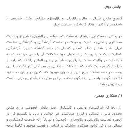
بخش دوم
:
تجمیع منابع انسانی ، مالی، بازاریابی و بازارسازی یکپارچه بخش خصوصی (
شبکه­سازی) تنها راهکار گردشگری سلامت ایران
در بخش نخست این نوشتار به مشکلات، موانع و چالش­های ناشی از وضعیت
ساختاری و اداری حاکمیت و دولت در صنعت گردشگری و گردشگری سلامت
ایران اشاره شد و تمام کسانی که طی دو دهه گذشته درحوزه گردشگری
فعالیت می­کنند با پوست و استخوان خود مشکلات آن را حس کرده‌اند که نه
تنها باید در رقابت سخت با رقبای منطقه­ای و بین المللی باشند که باید از
طرف دیگر مواظبت کنند که مشکلات ساختاری بر سر آنان آوار نگردد، با این
وصف در دهه هشتاد برای عبور از بحران موجود که اکنون در پایان دهه نود
تشدید گردید راه حلی ارائه گردید که همچنان میتواند نوش­داروی برای صنعت
روبه زوال باشد.
1 ) همکاری جمعی:
از آنجا که شرکت‌های واقعی و کنشگران جدی بخش خصوصی دارای منابع
محدود مالی ، انسانی و ابزاری می­باشند، می توانند و باید با تقسیم کار در
زنجیره فعالیت بازاریابی و بازارسازی ، (جذب) و نهایتاً ارائه خدمات گردشگری و
درمانی در داخل کشور همکاری مشترک بر اساس واقعیت موجود و کاملاً حرفه