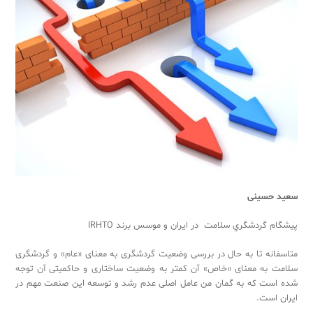
Sub
سعيد ‬حسينی
پيشگام ‬گردشگري ‬سلامت ‬در ‬ايران ‬و ‬موسس ‬برند ‬IRHTO‬‬‬‬‬‬‬‬
متاسفانه ‬تا ‬به ‬حال ‬در ‬بررسی ‬وضعیت ‬گردشگری ‬به ‬معنای ‬«‬عام»‬ ‬و ‬گردشگری
‬سلامت به معنای «خاص» ‬آن ‬کمتر ‬به ‬وضعیت ‬ساختاری ‬و ‬حاکمیتی ‬آن ‬توجه
‬شده ‬است ‬که ‬به ‬گمان ‬من ‬عامل ‬اصلی ‬عدم ‬رشد ‬و ‬توسعه ‬این ‬صنعت ‬مهم ‬در
‬ایران ‬است.‬‬‬‬‬‬‬‬‬‬‬‬‬‬‬‬‬‬‬‬‬‬‬‬‬‬‬‬‬‬‬‬‬‬‬‬‬‬‬‬‬‬‬‬‬‬‬‬