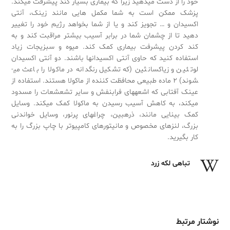
خود را از دست می­دهید زیرا که بیماری بسیار کند پیشرفت می­کند.
پزشک ممکن است به شما مکمل ­هایی مانند زینک، آنتی
اکسیدان و … تجویز کند و یا از شما بخواهد رژیم خود را تغییر
دهید تا از چشمان شما در برابر آسیب بیشتر مراقبت کند و به
کند کردن پیشرفت بیماری کمک کند. میوه و سبزیجات زیاد
استفاده کنید که حاوی آنتی اکسیدان­ها باشند. دو آنتی اکسیدان
لوتئین و زياكسانثين (که تشکیل رنگدانه در ماکولا را باعث می­
شوند) ۲ ماده طبیعی محافظت کننده از ماکولا هستند. استفاده از
عینک آفتابی که اشعه­های فرابنفش و سایر تشعشعات را مسدود
می­کند، به کاهش آسیب رسیدن به ماکولا کمک می­کند. وسایل
کمک بینایی مانند، ذره­بین، چراغ­های پرنور، وسایل خواندنی
بزرگ، لنز­های مخصوص و مانیتورهای کامپیوتر با چاپ بزرگ را به
کار بگیرید.
تباهی لکه زرد
نوشتار مرتبط