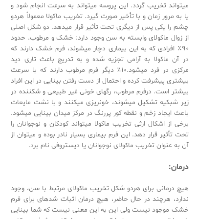
می­تواند تخریب گردد. این پروسه می­تواند به سرعت انجام شود و
یا به مرور زمان و با تأخیر صورت گیرد. تخریب ماکولا معمولاً هردو
چشم را یکی پس از دیگری تحت تأثیر قرار می­دهد. دو شکل اصلی
از زوال ماکولای وابسته به سن وجود دارد: خشک و مرطوب. حدود
۹۰٪ افرادی که به این بیماری دچار می­شوند، فرم خشک دارند که
در آن ماکولا به آرامی تجزیه شده و به تدریج باعث تاری دید
مرکزی در فرد می­شود.۱۰٪ دیگر فرم مرطوب دارند که با سرعت
بیشتری پیشرفت کرده و احتمال از دست رفتن بینایی در این افراد
بیشتر است. درفرم مرطوب، رگ­های خونی غیر طبیعی و شکننده در
زیر شبکیه تشکیل می­شوند، خونریزی می­کنند و با نشت مایعات
باعث ایجاد زخم و نقطه کور پررنگ در مرکز میدان بینایی می­شود.
برخی از اشکال ارثی تخریب ماکولا می­تواند کودکان و نوجوانان را
تحت تأثیر قرار دهد. این فرم بیماری بسیار نادر بوده و می­توان از
آن به عنوان تخریب ماکولای نوجوانان یا دیستروفی نام برد.
درمان:
هیچ درمانی برای هردو شکل تخریب ماکولای مرتبط با سن، وجود
ندارد، هرچند در حال حاضر، هیچ درمان اثبات شده­ای برای فرم
خشک موجود نیست ولی این به این معنی نیست که شما بینایی