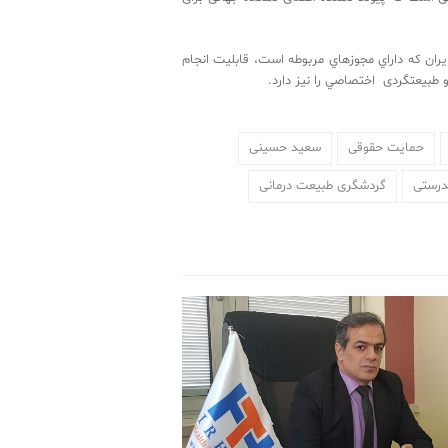
 آسيا در ايران كه داراي مجوزهاي مربوطه است، قابليت انجام
ر مجرب و برگزاري تورهاي فرهنگي و طبيعتگردی اختصاصي را نيز دارد.
حمایت حقوقی
سعید حسینی
درستی
گردشگری طبیعت درمانی