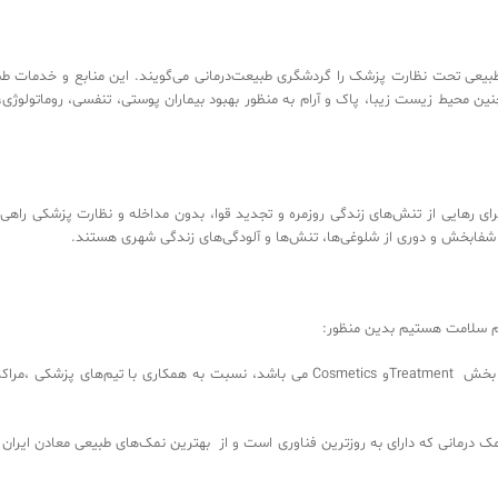
منابع و خدمات درمانی طبیعی تحت نظارت پزشک را گردشگری طبیعت‌درمانی می‌گویند. این منابع و
طبی، حمام گیاھی و ھمچنین محیط زیست زیبا، پاک و آرام به منظور بهبود بیماران پوستی، تنفسی، روما
به دنبال آرامش است و برای رهایی از تنش‌های زندگی روزمره و تجدید قوا، بدون مداخله و نظارت پ
‬مشخصی ‬ندارند ‬و ‬بیشتر ‬در ‬پی ‬بهره‌مندی ‬از ‬طبیعت ‬شفابخش ‬و ‬دوری ‬از ‬شلوغی‌ها، ‬تنش‌ها ‬و ‬آلودگی‌های ‬زندگی ‬شهری ‬هستند. ‬‬‬‬‬‬‬‬‬
ه خدمات چتر توریسم سلامت هستیم بدین منظور:
‬در ‬زیر ‬شاخه ‬Medical Tourism ‬که ‬خود ‬شامل ‬دو ‬بخش ‬Treatmentو ‬Cosmetics ‬می‬‬‬‬‬‬‬‬‬‬‬‬‬‬‬‬
در ‬زیر ‬شاخه ‬Curative Tourism ‬ با ‬یکی ‬از ‬مراکز نمک درمانی که دارای به روزترین فناوری است و از بهترین نمک‌ها