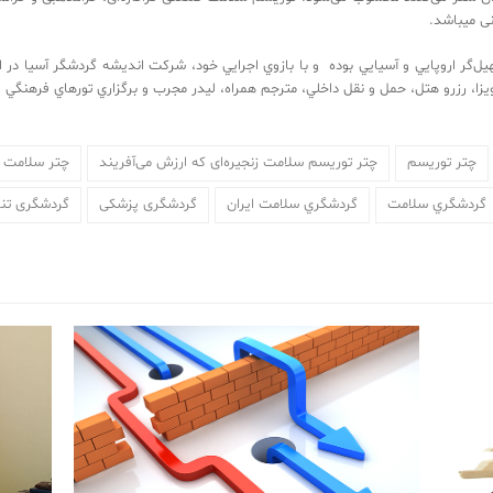
 تمامی افراد و اقشار جامعه جهانی میباشد. 
هاي همكاري با شركت‌هاي تسهيل‌گر اروپايي و آسيايي بوده و با بازوي اجرايي خود، شركت انديشه گردشگر
‬تمامي ‬امور ‬مربوط ‬به ‬بيماران ‬و ‬مسافران ‬اعم ‬از ‬اخذ ‬ويزا، ‬رزرو ‬هتل، ‬حمل ‬و ‬نقل ‬داخلي، ‬مترجم ‬همراه‌، ‬ليد‬‬‬‬‬‬‬‬‬‬‬‬‬‬‬‬‬‬‬‬‬‬‬‬‬‬‬‬‬‬‬‬‬‬‬‬‬‬‬
چتر توریسم
چتر توریسم سلامت زنجیره‌ای که ارزش می‌آفریند
چتر سلامت
گردشگري سلامت
گردشگري سلامت ایران
گردشگری پزشکی
گردشگری تن