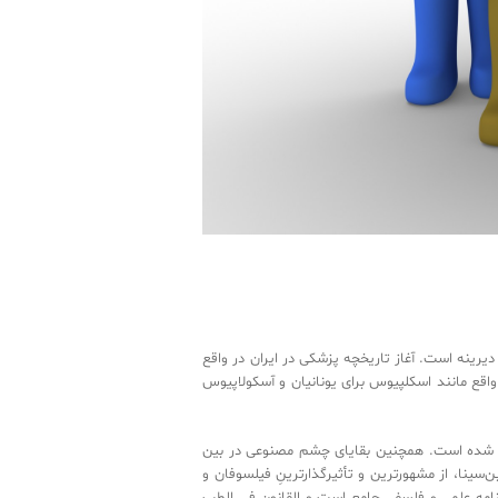
ای قدمت دیرینه است. آغاز تاریخچه پزشکی در ایران در واقع
ده که در واقع مانند اسکلپیوس برای یونانیان و آسکولاپیوس
ر ایران با بررسی اجساد شهر سوخته حاکی براین امر است که عمل جراحی جمجمه در ایران در 4800 سال پیش انجام شده است. همچنین بقایای چشم مصنوعی در بین
د. ابن‌سینا‌، از مشهورترین و تأثیرگذارترینِ فیلسوفان و
ا یک دانشنامه علمی و فلسفی جامع است و القانون فی الطب