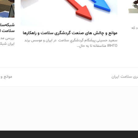
شبکه‌سازی
 که
سلامت ای
موانع و چالش های صنعت گردشگری سلامت و راهکارها
بررسی مدل
سعيد ‬حسينی پيشگام ‬گردشگري ‬سلامت ‬در ‬ايران ‬و ‬موسس ‬برند
ایران شبکه‌
‬IRHTO‬‬‬‬‬‬‬‬ متاسفانه ‬تا ‬به ‬حال…
گری سلامت ایران
next
موانع و
post: