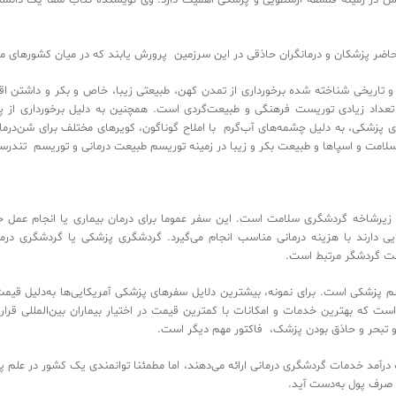
با ‬چنین ‬پیشینه ‬ای ‬دور ‬از ‬انتظار ‬نیست ‬که ‬در ‬عصر ‬حاضر ‬پزشکان ‬و ‬درمانگران ‬حاذقی ‬در ‬این سرزمین پرورش یابند که در 
ا توجه به مراکز فرهنگی و تاریخی شناخته شده برخورداری از تمدن کهن‌، طبیعتی زیبا، خاص و بکر و 
 و دارد و سالانه خاستگاه تعداد زیادی توریست فرهنگی و طبیعت‌گردی است. همچنین به دلیل برخور
لیت در زمینه گردشگری پزشکی، به دلیل چشمه‌های آب‌گرم با املاح گوناگون، کویرهای مختلف برا
‬گیاهی ‬مختلف ‬و ‬گیاهان ‬دارویی ‬متعدد‌،د ‬هکده‌های ‬سلامت ‬و ‬اسپاها ‬و ‬ط‬‬‬‬‬‬‬‬‬‬‬‬‬‬‬‬‬‬‬‬‬‬‬‬‬‬‬‬‬‬‬‬‬‬‬‬‬‬‬‬‬‬‬‬‬‬‬‬‬‬‬‬‬‬‬‬‬‬‬‬‬‬‬‬‬‬‬‬‬‬‬‬‬‬‬‬‬‬‬‬‬‬‬‬‬‬‬‬‬‬‬‬‬‬‬‬‬‬‬‬‬‬‬‬‬‬‬‬‬‬‬‬‬‬‬‬‬‬‬‬‬‬‬‬‬
یج‌ترین و حساس‌ترین زیرشاخه گردشگری سلامت است. این سفر عموما برای درمان بیماری یا انج
امکانات پزشکی بالایی دارند با هزینه‌ درمانی مناسب انجام می‌گیرد. گردشگری پزشکی یا گرد
‬گردشگری‌ها ‬است زیرا به‌طور مستقیم با جان و سلامت گردشگر مرتبط است.
ر‌های موفقیت توریسم پزشکی است. برای نمونه، بیشترین دلایل سفر‌های پزشکی آمریکایی‌ها به‌د
 دلار، شرایطی فراهم شده است که بهترین خدمات و امکانات با کمترین قیمت در اختیار بیماران بین‌
‬محسوب ‬می‌شود. ‬کیفیت ‬ارایه ‬خدمات ‬و ‬بیمارستان ‬و ‬تبحر ‬و ‬حاذق ‬بودن ‬پزشک، ‬فاکتور ‬مهم ‬دیگر ‬است.‬‬‬‬‬‬‬‬‬‬‬‬‬‬‬‬‬‬‬‬‬
توریستی دنیا برای کسب درآمد خدمات گردشگری درمانی ارائه می‌دهند، اما مطمئنا توانمندی یک کشو
چیزی نیست که صرفا با ساخت و ساز و صرف پول به‌دست آید. 