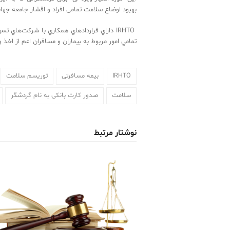
‬بهبود ‬اوضاع ‬سلامت‬‬‬‬‬‬‬‬‬‬‬‬‬‬‬‬‬‬‬‬‬‬‬‬‬‬‬‬‬‬‬‬‬‬‬‬‬‬‬‬‬‬‬‬‬‬‬‬‬‬‬‬‬‬‬‬‬‬‬‬‬‬‬‬‬‬‬‬‬‬‬‬‬‬‬‬‬‬‬‬‬‬‬‬‬‬‬‬‬‬‬‬‬‬‬‬‬‬‬‬‬‬‬‬‬‬‬‬‬‬‬‬‬‬‬‬‬‬‬‬‬‬‬‬‬‬‬‬‬‬‬‬‬‬‬‬‬‬‬‬‬‬‬‬‬‬‬‬‬‬‬‬‬‬‬‬
‏ IRHTO ‬داراي ‬قرارداد‬‬‬‬‬‬‬‬‬‬‬‬‬‬‬‬‬‬‬‬‬‬‬‬‬‬
‬‬‬‬‬‬‬‬‬‬‬‬‬‬‬‬‬‬‬‬‬‬‬‬‬‬‬‬‬‬‬‬‬‬‬‬‬‬‬‬‬‬‬‬‬‬‬‬‬‬‬‬‬‬‬‬‬‬‬‬‬‬‬‬‬‬‬‬‬‬‬‬‬‬‬‬‬‬‬‬‬‬‬‬‬‬‬‬‬‬‬‬‬‬‬
IRHTO
بیمه مسافرتی
توریسم سلامت
سلامت
صدور کارت بانکی به نام گردشگر
نوشتار مرتبط