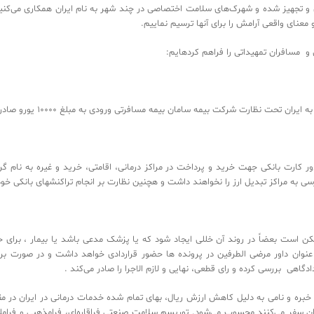
در ‬زیر ‬شاخه ‬Wellness Tourism ‬با ‬مزرعه‌های ‬خاص ‬و ‬تجهیز ‬شده و شهرک‌های سلامت اختصاصی در چند شهر به نام 
‬زیبای ‬کویر، ‬جنگل ‬و …. ‬برای ‬مسافران ‬فراهم ‬نموده ‬و معنای واقعی آرامش را برای آنها ترسیم نماییم.
یت بیماران ، همراهان و مسافران تمهیداتی را فراهم کردهایم:
ران، همراهان ومسافران قبل از ورود به ایران تحت نظارت شرکت بیمه سامان بیمه مسافرتی ورودی به مبلغ 10000 یورو صادر می‌شود.
هان و مسافران امکان صدور کارت بانکی جهت خرید و پرداخت در مراکز درمانی‌، اقامتی، خرید و غیر
‬گرامی ‬دغدغه ‬و ‬نگرانی ‬بابت ‬پرداخت‌ها ‬یا ‬عدم ‬دسترسی ‬به ‬مراکز ‬تبدیل ‬ارز ‬را ‬نخواهند ‬داشت ‬و ‬هچنین ‬نظارت ‬بر ‬انجام ‬تراکنشهای ‬با‬‬‬‬‬‬‬‬‬‬‬‬‬‬‬‬‬‬
ان مقوله پیچیده‌ای است و ممکن است بعضاً در روند آن خللی ایجاد شود که یا پزشک مدعی باشد یا ب
ل در عرصه بین‌المللی به عنوان داور مرضی الطرفین در پرونده ها حضور قراردادی خواهد داشت و در صو
‬شواهد ‬مستدل ‬بدون ‬نیاز ‬به ‬ورود ‬به ‬مراحل ‬زمان‌بر ‬دادگاهی ‬بررسی ‬کرده ‬و ‬رای ‬قطعی، ‬نهایی ‬و ‬لازم ‬الاجرا ‬را ‬صادر ‬می‌کند .‬‬‬‬‬‬‬‬‬‬‬‬‬‬‬‬‬‬‬‬‬‬‬‬‬‬‬‬‬‬‬‬‬‬‬‬‬‬‬‬‬‬‬‬‬
ارائه خدمات بالا و پزشکان خبره و نامی به دلیل کاهش ارزش ریال، بهای تمام شده خدمات درمانی در ا
رای گردشگرانی که به ایران سفر می‌کنند محسوب می‌شود. توریسم سلامت صنعتی فراقاره‌ای، فرامذه