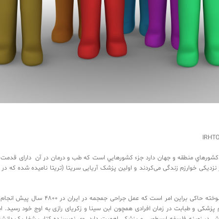
ه فرهنگی والایی که در بين كشورهاي منطقه و جهان دارد جزء کشورهايي است كه طب و درمان در آن دار
ر زادگاه نخستین خود در نزدیکی خوارزم زندگی می‌کردند و اولین پزشک آریایی سریتا (تریتا نامیده ش
سابقه ‬عمل ‬جراحی ‬د‬‬‬‬‬‬‬‬‬‬‬‬‬‬‬‬‬‬‬‬‬‬‬‬‬‬‬‬‬
روند پیشرفت در علم پزشکی و طبابت در زمان افرادی همچون ابن سینا و زکریای رازی به اوج خود رسی
ست که به ویژه به دلیل آثارش در زمینه فلسفه ارسطویی و پزشکی اهمیت دارد. وی نویسنده کتاب شف