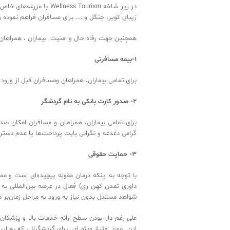
‬‬‬‬‬‬‬‬‬‬‬‬‬‬‬‬‬‬‬‬‬‬‬‬
‬‬‬‬‬‬‬‬‬‬‬‬‬‬‬‬‬‬‬‬‬‬‬‬‬‬‬‬‬‬‬‬‬‬‬‬‬‬‬‬‬‬‬‬‬‬‬‬‬‬‬‬‬‬‬‬‬‬‬‬‬‬‬‬‬‬‬‬‬‬‬‬‬‬‬‬‬‬‬‬‬‬‬‬‬‬‬‬‬‬‬‬‬‬‬‬‬‬‬‬‬‬‬‬‬‬‬‬‬‬‬
همچنین ‬جهت ‬رفاه ‬حال ‬و ‬امن‬‬‬‬‬‬‬‬‬‬‬‬‬‬‬‬‬‬‬‬‬‬‬‬‬‬‬‬‬‬‬‬‬‬‬‬‬‬‬‬‬‬
1-بیمه ‬مسافرتی‬‬
برای ‬تمامی ‬بیما‬‬‬‬‬‬‬‬‬‬‬‬‬‬‬‬‬‬‬‬‬‬‬‬‬‬‬‬‬‬‬‬‬‬‬‬‬‬‬‬‬‬‬‬‬‬‬‬‬‬‬‬‬‬‬‬‬‬‬‬‬‬‬‬‬‬‬‬‬‬
2- ‬صدور ‬کارت ‬بانکی ‬به ‬نام ‬گردشگر‬‬‬‬‬‬‬‬‬‬‬‬
برای ‬تمامی ‬بیماران‌، ‬همرا‬‬‬‬‬‬‬‬‬‬‬‬‬‬‬‬‬‬‬‬‬‬‬‬‬‬‬
‬‬‬‬‬‬‬‬‬‬‬‬‬‬‬‬‬‬‬‬‬‬‬‬‬‬‬‬‬‬‬‬‬‬‬‬‬‬‬‬‬‬‬‬‬‬‬‬‬‬‬‬‬‬‬‬‬‬‬‬‬‬‬‬‬‬‬‬‬‬‬‬‬‬‬‬‬‬‬‬‬‬‬‬‬‬‬‬‬‬‬‬‬‬‬‬‬
3- ‬حمایت ‬حقوقی‬‬‬‬
با ‬توجه ‬به ‬اینکه ‬درم‬‬‬‬‬‬‬‬‬‬‬‬‬‬‬‬‬‬‬‬‬‬‬‬‬‬‬‬‬‬
‬داوری ‬تمدن ‬کهن ‬ری) ‬فعا‬‬‬‬‬‬‬‬‬‬‬‬‬‬‬‬‬‬‬‬‬‬‬‬‬‬‬‬
‬‬‬‬‬‬‬‬‬‬‬‬‬‬‬‬‬‬‬‬‬‬‬‬‬‬‬‬‬‬‬‬‬‬‬‬‬‬‬‬‬‬‬‬‬‬‬‬‬‬‬‬‬‬‬‬‬‬‬‬‬‬‬‬‬‬‬‬‬‬‬‬‬‬‬‬‬‬‬‬‬‬‬‬‬‬‬‬‬‬‬‬‬‬‬‬‬‬‬‬‬‬‬‬‬‬‬‬‬‬‬‬‬‬‬‬‬‬‬‬‬‬‬‬‬‬‬‬‬‬‬‬‬‬‬‬
علی ‬رغم ‬دارا ‬بودن ‬سطح ‬‬‬‬‬‬‬‬‬‬‬‬‬‬‬‬‬‬‬‬‬‬‬‬‬‬‬‬‬‬
‬این ‬مورد ‬امتیاز ‬ویژه ‬ای ‬ب‬‬‬‬‬‬‬‬‬‬‬‬‬‬‬‬‬‬‬‬‬‬‬