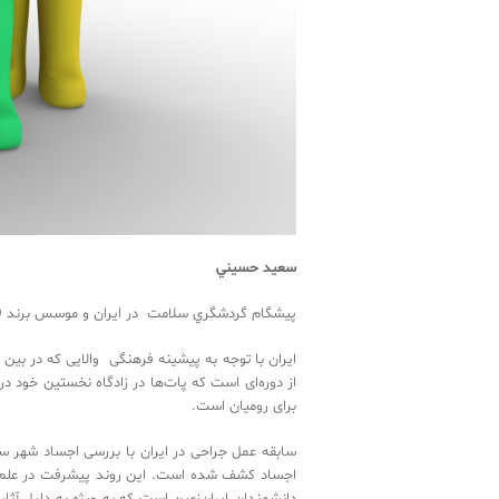
سعيد ‬حسيني‬‬
پيشگام ‬گردشگري ‬سلامت ‬در ‬ايران ‬و ‬موسس ‬برند ‬IRHTO ‬‬‬‬‬‬‬‬‬‬‬‬‬‬‬‬
ایران ‬با ‬توجه ‬به ‬پیشین‬‬‬‬‬‬‬‬‬‬‬‬‬‬‬‬‬‬‬‬‬‬‬‬‬‬‬‬‬‬
‬از ‬دوره‌ای ‬است ‬که ‬پات‌ها‌ ‬د‬‬‬‬‬‬‬‬‬‬‬‬‬‬‬‬‬‬‬‬‬‬‬
‬برای ‬رومیان است.
‬اجساد ‬کشف ‬شده ‬است. ‬این ‬‬‬‬‬‬‬‬‬‬‬‬‬‬‬‬‬‬‬‬‬‬‬‬‬‬‬
‬دانشمندان ‬ایران‌زمین ‬ا‬‬‬‬‬‬‬‬‬‬‬‬‬‬‬‬‬‬‬‬‬‬‬‬‬‬‬‬‬