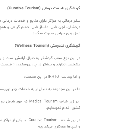
گردشگری ‬طبیعت ‬درمانی (‬Curative Tourism)‬‬‬‬‬‬‬‬‬
سفر ‬درمانی ‬به ‬مراکز ‬دارای ‬‬‬‬‬‬‬‬‬‬‬‬‬‬‬‬‬‬‬‬‬‬‬
‬درخشان، ‬لجن ‬طبی، ‬ماساژ ‬‬‬‬‬‬‬‬‬‬‬‬‬‬‬‬‬‬‬‬‬‬‬‬‬‬‬‬
‬عمل ‬های ‬جراحی ‬صورت ‬میگیرد. ‬‬‬‬‬‬‬‬‬‬‬‬‬‬‬‬‬‬‬‬‬‬‬‬‬‬‬‬‬‬‬‬‬‬‬‬‬‬‬‬‬‬‬‬‬‬‬‬‬‬‬‬‬‬‬‬‬‬‬‬‬‬‬‬‬‬‬‬‬‬‬‬‬‬‬‬‬‬‬‬‬‬‬‬‬‬‬‬‬‬‬‬‬‬‬‬‬‬‬‬‬‬‬‬‬‬‬‬‬‬‬‬‬‬‬‬‬‬‬‬‬‬‬‬‬‬‬‬‬‬‬‬‬
گردشگری ‬تندرستی (‬Wellness Tourism)‬‬‬‬‬‬‬
در ‬این ‬نوع ‬سفر، ‬گردشگر ‬‬‬‬‬‬‬‬‬‬‬‬‬‬‬‬‬‬‬‬‬‬‬‬‬‬‬
‬‬‬‬‬‬‬‬‬‬‬‬‬‬‬‬‬‬‬‬‬‬‬‬‬‬‬‬‬‬‬‬‬‬‬‬‬‬‬‬‬‬‬‬‬‬‬‬‬‬‬‬‬‬‬‬‬‬‬‬‬‬‬‬‬‬‬‬‬‬‬‬‬‬‬‬‬‬‬‬‬‬‬‬‬‬‬‬‬‬‬‬‬‬‬‬
و ‬اما ‬رسالت ‬ IRHTO ‬در ‬این ‬صنعت: ‬‬‬‬‬‬‬‬‬‬‬‬‬‬‬
ما ‬در ‬این ‬مجموعه ‬به ‬دنبال ‬ارای‬‬‬‬‬‬‬‬‬‬‬‬‬‬‬‬‬‬‬‬‬‬‬‬‬‬‬‬‬‬‬‬‬‬‬‬
‬کشور ‬اقدام ‬نموده‌ایم. ‬‬‬‬‬‬‬‬‬‬‬‬‬‬‬‬‬‬‬‬‬‬‬‬‬‬‬‬‬‬‬‬‬‬‬‬‬‬‬‬‬‬‬‬‬‬‬‬‬‬‬‬‬‬‬‬‬‬‬‬‬‬‬‬‬
‬‬‬‬‬‬‬‬‬‬‬‬‬‬‬‬‬‬‬‬‬‬‬‬
‬و ‬اسپاها ‬همکاری ‬می‌نماییم.‬‬‬‬‬‬‬‬‬‬‬‬‬‬‬‬‬‬‬‬‬‬‬‬‬‬‬‬‬‬‬‬‬‬‬‬‬‬‬‬‬‬‬‬‬‬‬‬‬‬‬‬‬‬‬‬‬‬‬‬‬‬‬‬‬‬‬‬‬‬‬‬‬