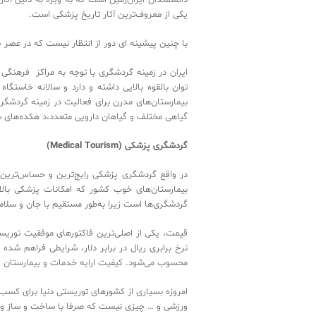
‬یکی ‬از ‬معروف‌ترین ‬آثار ‬تاریخ ‬پزشکی ‬است.
‬‬‬‬‬‬‬‬‬‬‬‬‬‬‬‬‬‬‬‬‬‬‬‬‬‬‬‬‬‬‬‬‬‬‬‬‬‬‬‬‬‬‬‬‬‬‬‬‬‬‬‬‬‬‬‬‬‬‬‬‬‬‬‬‬‬‬‬‬‬‬‬‬‬‬‬
ایران ‬در ‬زمینه ‬گردشگری ‬ب‬‬‬‬‬‬‬‬‬‬‬‬‬‬‬‬‬‬‬‬‬‬‬‬‬‬‬
‬توان ‬بالقوه ‬بالایی ‬داشته‬‬‬‬‬‬‬‬‬‬‬‬‬‬‬‬‬‬‬‬‬‬‬‬‬
‬بیمارستان‌های ‬مدرن ‬برای ‬فعا‬‬‬‬‬‬‬‬‬‬‬‬‬‬‬‬‬‬‬‬‬
‬‬‬‬‬‬‬‬‬‬‬‬‬‬‬‬‬‬‬‬‬‬‬‬‬‬‬‬‬‬‬‬‬‬‬‬‬‬‬‬‬‬‬‬‬‬‬‬‬‬‬‬‬‬‬‬‬‬‬‬‬‬‬‬‬‬‬‬‬‬‬‬‬‬‬‬‬‬‬‬‬‬‬‬‬‬‬‬‬‬‬‬‬‬‬‬‬‬‬‬‬‬‬‬‬‬‬‬‬‬‬‬‬‬‬‬‬‬‬‬
گردشگری ‬پزشکی (‬Medical Tourism)‬‬‬‬‬‬‬
در ‬واقع ‬گردشگری ‬پزشکی ‬را‬‬‬‬‬‬‬‬‬‬‬‬‬‬‬‬‬‬‬‬‬‬‬‬
‬بیمارستان‌های ‬خوب ‬کشور ‬که ‬‬‬‬‬‬‬‬‬‬‬‬‬‬‬‬‬‬‬‬‬‬
‬‬‬‬‬‬‬‬‬‬‬‬‬‬‬‬‬‬‬‬‬‬‬‬‬‬‬‬‬‬‬‬‬‬‬‬‬‬‬‬‬‬‬‬‬‬‬‬‬‬‬‬‬‬‬‬‬‬‬‬‬‬‬‬‬‬‬‬‬‬‬‬‬‬‬‬‬‬‬‬‬‬‬‬‬‬‬‬‬‬‬‬‬‬‬‬‬‬‬‬‬‬‬‬‬‬‬‬‬‬‬‬‬‬‬‬‬‬‬‬‬‬‬‬‬‬‬‬‬‬‬‬‬‬‬‬‬‬‬‬‬‬‬‬‬
قیمت، ‬یکی ‬از ‬اصلی‌ترین ‬فاکتو‬‬‬‬‬‬‬‬‬‬‬‬‬‬‬‬‬‬‬‬
‬نرخ ‬برابری ‬ریال ‬در ‬برابر‬‬‬‬‬‬‬‬‬‬‬‬‬‬‬‬‬‬‬‬‬‬‬‬‬‬
‬‬‬‬‬‬‬‬‬‬‬‬‬‬‬‬‬‬‬‬‬‬‬‬‬‬‬‬‬‬‬‬‬‬‬‬‬‬‬‬‬‬‬‬‬‬‬‬‬‬‬‬‬‬‬‬‬‬‬‬‬‬‬‬‬‬‬‬‬‬‬‬‬‬‬‬‬‬‬‬‬‬‬‬‬‬‬‬‬‬‬‬‬‬‬‬‬‬‬‬‬‬‬‬‬‬‬‬‬‬‬‬‬‬‬‬‬‬‬‬‬‬‬‬‬‬
امروزه ‬بسیاری ‬از ‬کشور‌های ‬‬‬‬‬‬‬‬‬‬‬‬‬‬‬‬‬‬‬‬‬‬‬‬‬
‬ورزشی ‬و ‬… ‬‬‬‬‬‬‬‬‬‬‬‬‬‬‬‬‬‬‬‬‬‬‬‬‬‬‬‬‬‬‬‬‬‬‬‬‬‬‬‬‬‬‬‬‬‬‬‬‬‬‬‬‬‬‬‬‬‬‬‬‬‬‬‬‬‬‬‬‬‬‬‬‬‬‬‬‬‬‬‬‬‬‬‬‬‬‬‬‬‬‬‬‬‬‬‬‬‬‬‬‬‬‬